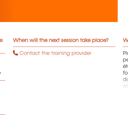
he
When will the next session take place?
Wh
Contact the training provider
Pl
pe
ét
fo
?
di
c
pr
te
pe