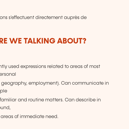
ions s'effectuent directement auprès de
ARE WE TALKING ABOUT?
ly used expressions related to areas of most
ersonal
cal geography, employment). Can communicate in
mple
familiar and routine matters. Can describe in
ound,
 areas of immediate need.