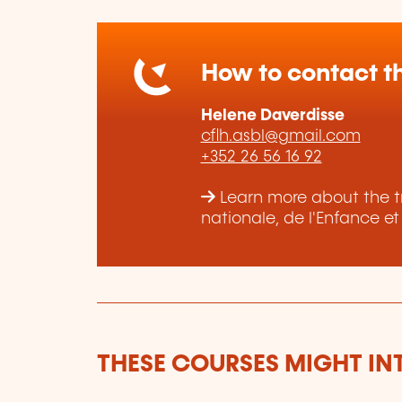
How to contact th
Helene Daverdisse
cflh.asbl@gmail.com
+352 26 56 16 92
Learn more about the tr
nationale, de l'Enfance e
THESE COURSES MIGHT IN