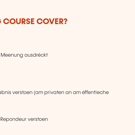
G COURSE COVER?
r Meenung ausdréckt
abnis verstoen (am privaten an am ëffentleche
Repondeur verstoen