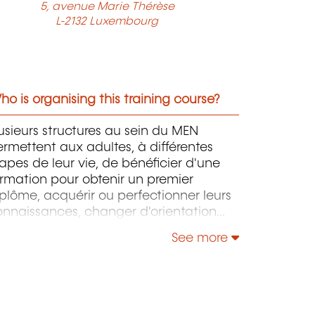
5, avenue Marie Thérèse
L-2132 Luxembourg
o is organising this training course?
usieurs structures au sein du MEN
rmettent aux adultes, à différentes
apes de leur vie, de bénéficier d'une
rmation pour obtenir un premier
plôme, acquérir ou perfectionner leurs
onnaissances, changer d'orientation
ofessionnelle, s'adapter aux nouvelles
See more
chnologies, enrichir leur culture
rsonnelle...