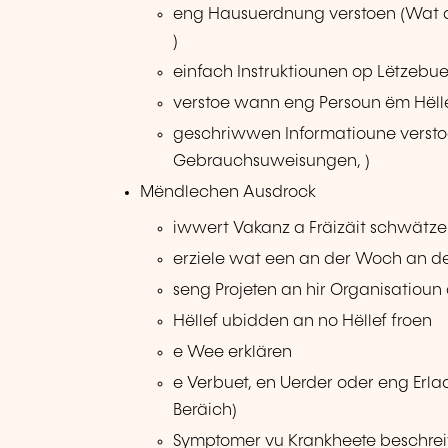
eng Hausuerdnung verstoen (Wat dä
)
einfach Instruktiounen op Lëtzebu
verstoe wann eng Persoun ëm Hëlle
geschriwwen Informatioune versto
Gebrauchsuweisungen, )
Mëndlechen Ausdrock
iwwert Vakanz a Fräizäit schwätz
erziele wat een an der Woch an d
seng Projeten an hir Organisatiou
Hëllef ubidden an no Hëllef froen
e Wee erklären
e Verbuet, en Uerder oder eng Erl
Beräich)
Symptomer vu Krankheete beschre