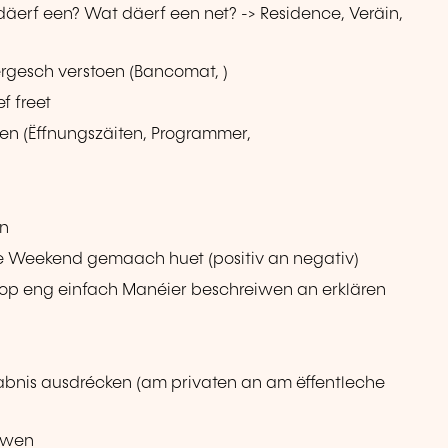
erf een? Wat däerf een net? -> Residence, Veräin,
ergesch verstoen (Bancomat, )
f freet
en (Ëffnungszäiten, Programmer,
en
e Weekend gemaach huet (positiv an negativ)
n op eng einfach Manéier beschreiwen an erklären
aabnis ausdrécken (am privaten an am ëffentleche
iwen