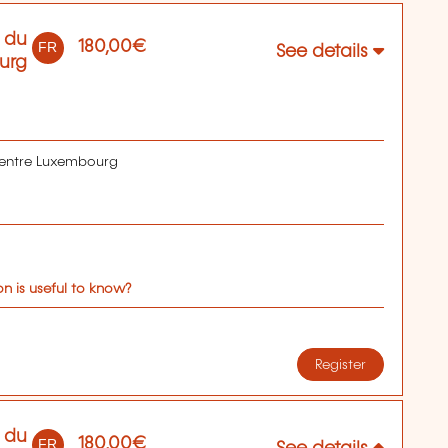
 du
180,00€
FR
See details
urg
Centre Luxembourg
n is useful to know?
Register
 du
180,00€
FR