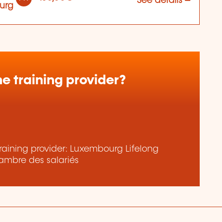
See details
urg
e training provider?
raining provider: Luxembourg Lifelong
ambre des salariés