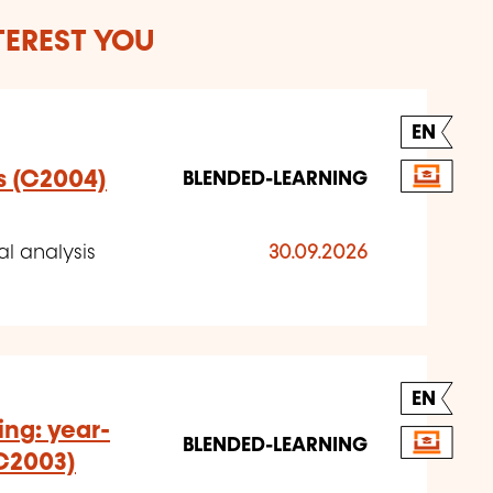
TEREST YOU
EN
s (C2004)
BLENDED-LEARNING
l analysis
30.09.2026
EN
ng: year-
BLENDED-LEARNING
C2003)