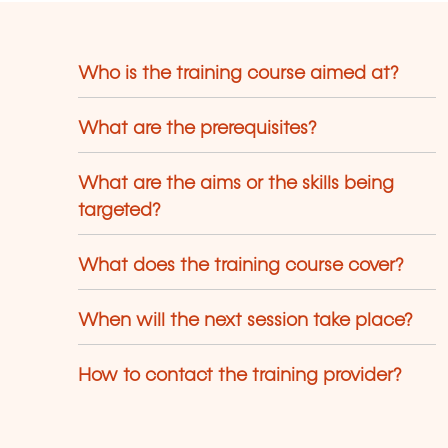
rcours professionnels. Le LLLC propose
ne panoplie importante de formations:
s cours du soir; des séminaires, qui
euvent être adaptés sur mesure selon
Who is the training course aimed at?
s besoins des entreprises; des
rmations universitaires; des formations
What are the prerequisites?
écialisées; des formations pour seniors;
s certifications professionnelles.
What are the aims or the skills being
targeted?
What does the training course cover?
When will the next session take place?
How to contact the training provider?