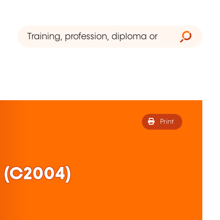
Print
e (C2004)