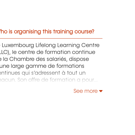
o is organising this training course?
e Luxembourg Lifelong Learning Centre
LLC), le centre de formation continue
 la Chambre des salariés, dispose
'une large gamme de formations
ntinues qui s’adressent à tout un
acun. Son offre de formation a pour
jet de doter les apprenants pour
See more
tant que possible du savoir-faire
proprié pour maîtriser un
vironnement de travail, des processus
 des technologies, voire des aptitudes
ciales, en constante évolution, et ce
our sécuriser au maximum leurs