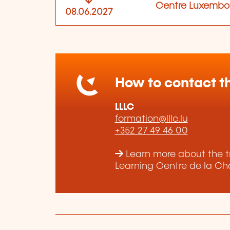
Centre Luxembo
08.06.2027
How to contact th
LLLC
formation@lllc.lu
+352 27 49 46 00
Learn more about the t
Learning Centre de la Ch