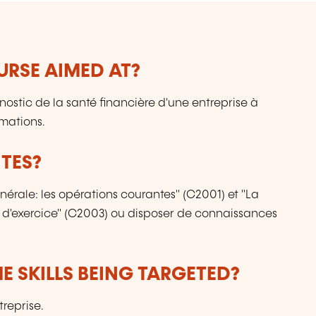
pa
u
de
p
le
URSE AIMED AT?
fo
sp
nostic de la santé financière d'une entreprise à
de
rmations.
TES?
nérale: les opérations courantes" (C2001) et "La
n d'exercice" (C2003) ou disposer de connaissances
E SKILLS BEING TARGETED?
treprise.