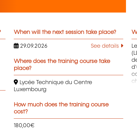
?
When will the next session take place?
Wh
29.09.2026
See details
L
(L
de
Where does the training course take
d
place?
co
ch
Lycée Technique du Centre
ob
Luxembourg
au
ap
How much does the training course
en
cost?
et
so
180,00€
p