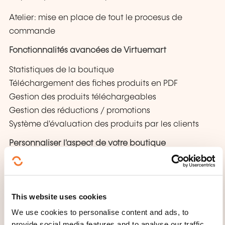
Atelier: mise en place de tout le procesus de
commande
Fonctionnalités avancées de Virtuemart
Statistiques de la boutique
Téléchargement des fiches produits en PDF
Gestion des produits téléchargeables
Gestion des réductions / promotions
Système d'évaluation des produits par les clients
Personnaliser l'aspect de votre boutique
Modifier la présentation
Définir les options d'affichage des produits, des
catégories...
This website uses cookies
Modifier les texte d'accueil de VirtueMart
We use cookies to personalise content and ads, to
provide social media features and to analyse our traffic.