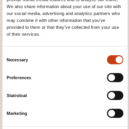
Atelier: création d'un site de A à Z
We also share information about your use of our site with
Publier votre boutique
our social media, advertising and analytics partners who
may combine it with other information that you’ve
Qu'est ce qu'un nom de domaine?
provided to them or that they’ve collected from your use
Quel type d'hébergeur?
of their services.
Comment promouvoir votre site: le référencement
Sauvegarder la boutique et la base de données
C
Necessary
o
WHAT TEACHING METHODS ARE
n
USED?
s
Preferences
e
Méthodologie basée sur l'Active Learning : 75% de
n
pratique minimum. Chaque point théorique est
t
Statistical
systématiquement suivi d'exemples et exercices.
S
e
Marketing
HOW IS THE ASSESSMENT
l
e
ORGANISED?