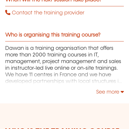
Contact the training provider
Who is organising this training course?
Dawan is a training organisation that offers
more than 2000 training courses in IT,
management, project management and sales
in instructor-led live online or on-site trainings.
We have 11 centres in France and we have
developed partnerships with local structures in
Brussels, Luxembourg and Geneva. Our
See more
catalogue includes hundreds of topics: Java,
PHP, Webmaster, E-Marketing, Linux, Windows
Server, Vmware, Autocad, Photoshop, IA etc.
Our courses have been created and designed
by in-house trainers who have over 20 years of
teaching experience. Constantly renewed, they