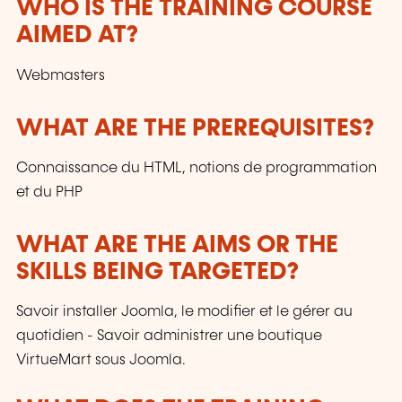
WHO IS THE TRAINING COURSE
are adapted to the requirements of our
AIMED AT?
customers and to the evolution of technologies.
Webmasters
WHAT ARE THE PREREQUISITES?
Connaissance du HTML, notions de programmation
et du PHP
WHAT ARE THE AIMS OR THE
SKILLS BEING TARGETED?
Savoir installer Joomla, le modifier et le gérer au
quotidien - Savoir administrer une boutique
VirtueMart sous Joomla.