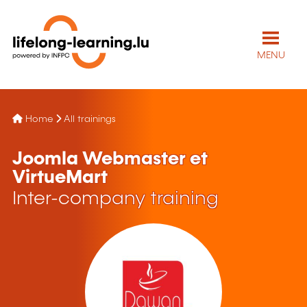
MENU
Home
All trainings
Joomla Webmaster et
VirtueMart
Inter-company training