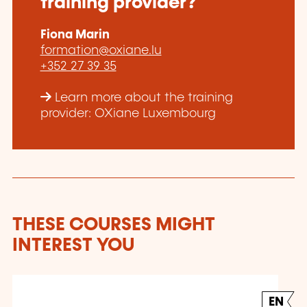
training provider?
Fiona Marin
formation@oxiane.lu
+352 27 39 35
Learn more about the training
provider: OXiane Luxembourg
THESE COURSES MIGHT
INTEREST YOU
EN