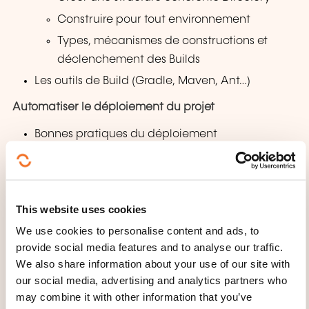
Construire pour tout environnement
Types, mécanismes de constructions et
déclenchement des Builds
Les outils de Build (Gradle, Maven, Ant…)
Automatiser le déploiement du projet
Bonnes pratiques du déploiement
Intégration et déploiement continus
L’automatisation des tests
This website uses cookies
Les différents types de tests (tests unitaires, tests
d’intégration, tests d’acceptation, tests de
We use cookies to personalise content and ads, to
performance )
provide social media features and to analyse our traffic.
We also share information about your use of our site with
Les environnements de tests
our social media, advertising and analytics partners who
Outils de test
may combine it with other information that you’ve