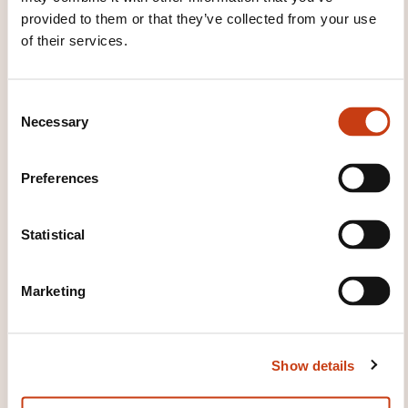
Attestation de fin de stage mentionnant le résultat
provided to them or that they’ve collected from your use
des acquis
of their services.
WHAT COURSE MATERIALS ARE
C
PROVIDED?
Necessary
o
n
Support de cours
s
Preferences
e
n
t
Statistical
S
e
Marketing
l
e
How to contact the
c
training provider?
Show details
t
i
Dawan - Service commercial