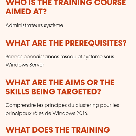
WHO IS THE TRAINING COURSE
are adapted to the requirements of our
AIMED AT?
customers and to the evolution of technologies.
Administrateurs système
WHAT ARE THE PREREQUISITES?
Bonnes connaissances réseau et système sous
Windows Server
WHAT ARE THE AIMS OR THE
SKILLS BEING TARGETED?
Comprendre les principes du clustering pour les
principaux rôles de Windows 2016.
WHAT DOES THE TRAINING