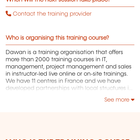
Contact the training provider
Who is organising this training course?
Dawan is a training organisation that offers
more than 2000 training courses in IT,
management, project management and sales
in instructor-led live online or on-site trainings.
We have 11 centres in France and we have
developed partnerships with local structures in
Brussels, Luxembourg and Geneva. Our
See more
catalogue includes hundreds of topics: Java,
PHP, Webmaster, E-Marketing, Linux, Windows
Server, Vmware, Autocad, Photoshop, IA etc.
Our courses have been created and designed
by in-house trainers who have over 20 years of
teaching experience. Constantly renewed, they