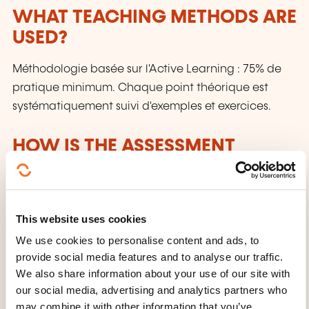
WHAT TEACHING METHODS ARE
USED?
Méthodologie basée sur l'Active Learning : 75% de
pratique minimum. Chaque point théorique est
systématiquement suivi d'exemples et exercices.
HOW IS THE ASSESSMENT
ORGANISED?
Contrôle continu
This website uses cookies
WHAT WILL YOU RECEIVE AT
We use cookies to personalise content and ads, to
THE END OF THE TRAINING
provide social media features and to analyse our traffic.
We also share information about your use of our site with
COURSE?
our social media, advertising and analytics partners who
may combine it with other information that you’ve