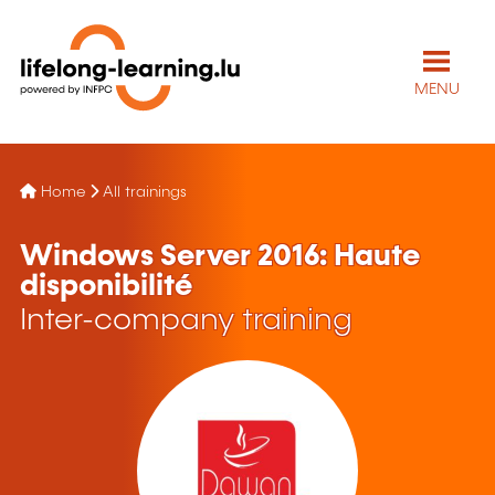
MENU
Home
All trainings
Windows Server 2016: Haute
disponibilité
Inter-company training