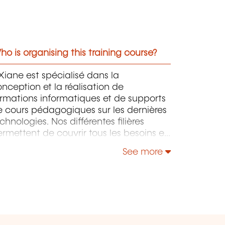
o is organising this training course?
iane est spécialisé dans la
nception et la réalisation de
rmations informatiques et de supports
 cours pédagogiques sur les dernières
chnologies. Nos différentes filières
rmettent de couvrir tous les besoins en
rmation que ce soit en IT au sens large,
See more
is également "Utilisateurs" et "Soft
kills" en Management, Communication
leadership.