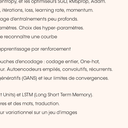
ssentropy, et les optimiseurs SGD, RMSprop, Adam.
, itérations, loss, learning rate, momentum.
age d'entraînements peu profonds.
amètres. Choix des hyper-paramètres.
 de reconnaître une courbe
apprentissage par renforcement
Couches d'encodage : codage entier, One-hot,
. Autoencodeurs empilés, convolutifs, récurrents.
nératifs (GANS) et leur limites de convergences.
t Units) et LSTM (Long Short Term Memory).
es et des mots, traduction.
ur variationnel sur un jeu d'images