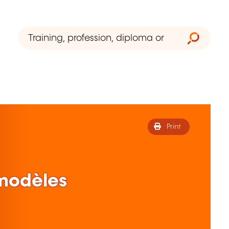
Print
 modèles