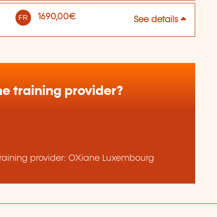
1690,00€
FR
See details
e training provider?
raining provider: OXiane Luxembourg