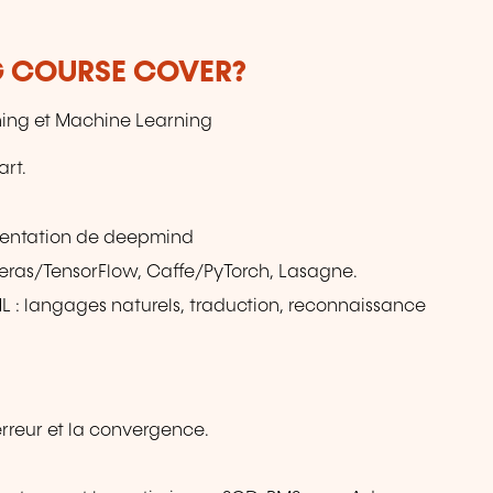
G COURSE COVER?
rning et Machine Learning
art.
ésentation de deepmind
Keras/TensorFlow, Caffe/PyTorch, Lasagne.
ML : langages naturels, traduction, reconnaissance
rreur et la convergence.