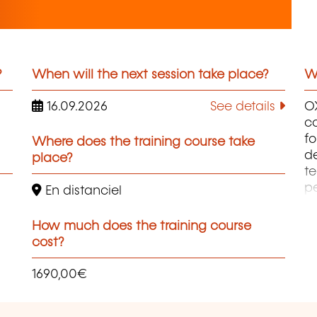
?
When will the next session take place?
Wh
16.09.2026
See details
OX
co
fo
Where does the training course take
de
place?
te
pe
En distanciel
fo
ma
How much does the training course
S
cost?
& 
1690,00€