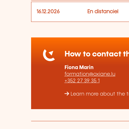
16.12.2026
En distanciel
How to contact th
Fiona Marin
formation@oxiane.lu
+352 27 39 35 1
Learn more about the t