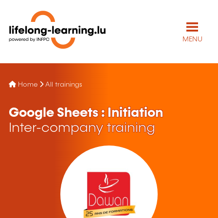
MENU
Home
All trainings
Google Sheets : Initiation
Inter-company training