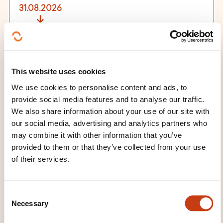
31.08.2026
01.09.2026
Paris
850,00€
FR
This website uses cookies
See details
We use cookies to personalise content and ads, to
provide social media features and to analyse our traffic.
14.09.2026
We also share information about your use of our site with
our social media, advertising and analytics partners who
15.09.2026
may combine it with other information that you’ve
Bruxelles
provided to them or that they’ve collected from your use
850,00€
FR
of their services.
See details
C
14.09.2026
Necessary
o
n
15.09.2026