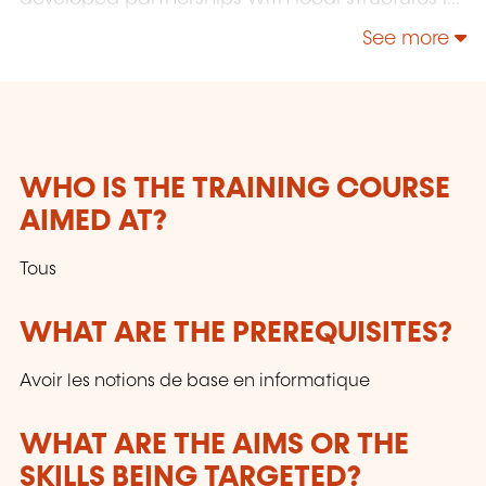
Brussels, Luxembourg and Geneva. Our
See more
catalogue includes hundreds of topics: Java,
PHP, Webmaster, E-Marketing, Linux, Windows
Server, Vmware, Autocad, Photoshop, IA etc.
Our courses have been created and designed
by in-house trainers who have over 20 years of
teaching experience. Constantly renewed, they
WHO IS THE TRAINING COURSE
are adapted to the requirements of our
AIMED AT?
customers and to the evolution of technologies.
Tous
WHAT ARE THE PREREQUISITES?
Avoir les notions de base en informatique
WHAT ARE THE AIMS OR THE
SKILLS BEING TARGETED?