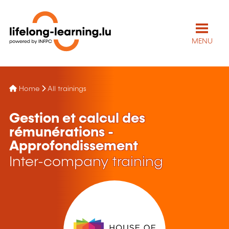
MENU
Home
All trainings
Gestion et calcul des
rémunérations -
Approfondissement
Inter-company training