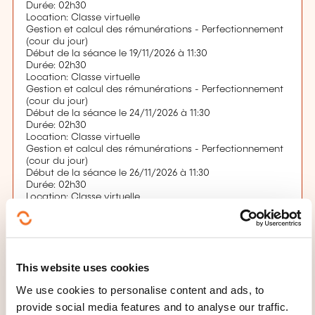
Durée: 02h30
Location: Classe virtuelle
Gestion et calcul des rémunérations - Perfectionnement
(cour du jour)
Début de la séance le 19/11/2026 à 11:30
Durée: 02h30
Location: Classe virtuelle
Gestion et calcul des rémunérations - Perfectionnement
(cour du jour)
Début de la séance le 24/11/2026 à 11:30
Durée: 02h30
Location: Classe virtuelle
Gestion et calcul des rémunérations - Perfectionnement
(cour du jour)
Début de la séance le 26/11/2026 à 11:30
Durée: 02h30
Location: Classe virtuelle
Gestion et calcul des rémunérations - Perfectionnement
(cour du jour)
Début de la séance le 01/12/2026 à 11:30
Durée: 02h30
Location: Classe virtuelle
This website uses cookies
Gestion et calcul des rémunérations - Perfectionnement
(cour du jour)
We use cookies to personalise content and ads, to
Début de la séance le 03/12/2026 à 11:30
Durée: 02h30
provide social media features and to analyse our traffic.