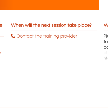
he
When will the next session take place?
Wh
Contact the training provider
P
fo
c
e
?
ré