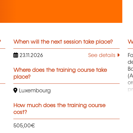
?
When will the next session take place?
Wh
23.11.2026
See details
F
d
B
Where does the training course take
(A
place?
o
pr
Luxembourg
co
et
How much does the training course
d
cost?
qu
505,00€