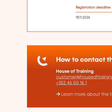
Registration deadline
18.11.2026
How to contact th
House of Training
customer@houseoftraining
+352 46 50 16 1
Learn more about the tr