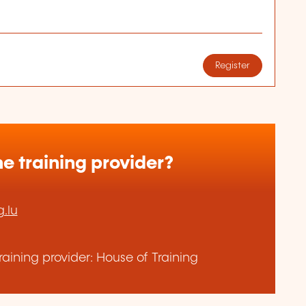
Register
e training provider?
.lu
aining provider: House of Training