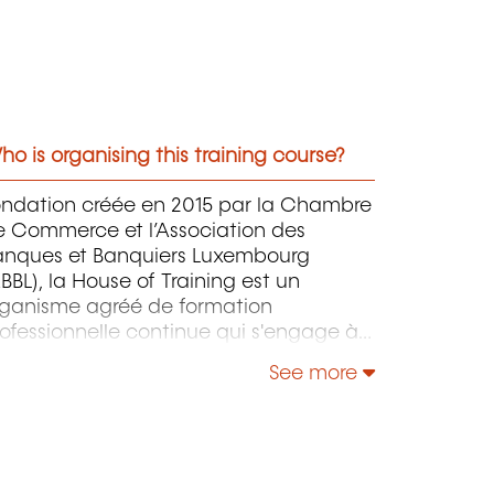
o is organising this training course?
ondation créée en 2015 par la Chambre
e Commerce et l’Association des
anques et Banquiers Luxembourg
BBL), la House of Training est un
rganisme agréé de formation
ofessionnelle continue qui s'engage à
ntribuer activement à la compétitivité
See more
 à l'attractivité du Luxembourg en
éveloppant les compétences de ceux
i font vivre son économie.