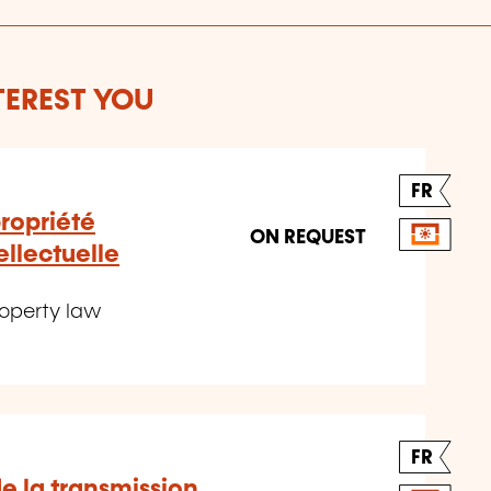
TEREST YOU
FR
propriété
ON REQUEST
tellectuelle
property law
FR
e la transmission