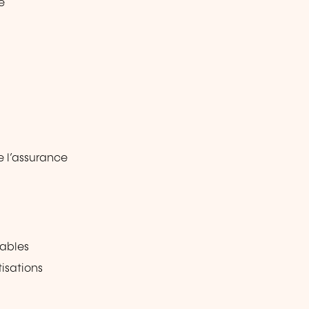
e
e l’assurance
sables
isations