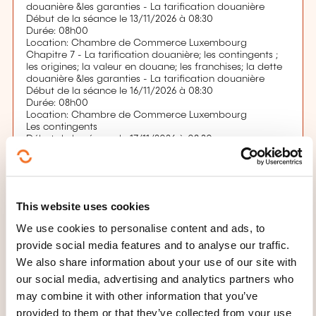
douanière &les garanties - La tarification douanière
Début de la séance le 13/11/2026 à 08:30
Durée: 08h00
Location: Chambre de Commerce Luxembourg
Chapitre 7 - La tarification douanière; les contingents ;
les origines; la valeur en douane; les franchises; la dette
douanière &les garanties - La tarification douanière
Début de la séance le 16/11/2026 à 08:30
Durée: 08h00
Location: Chambre de Commerce Luxembourg
Les contingents
Début de la séance le 17/11/2026 à 08:30
Durée: 04h00
Location: Chambre de Commerce Luxembourg
Les origines
Début de la séance le 17/11/2026 à 13:30
Durée: 04h00
This website uses cookies
Location: Chambre de Commerce Luxembourg
Les origines
We use cookies to personalise content and ads, to
Début de la séance le 18/11/2026 à 08:30
provide social media features and to analyse our traffic.
Durée: 08h00
Location: Chambre de Commerce Luxembourg
We also share information about your use of our site with
Application pratique des régimes particuliers
our social media, advertising and analytics partners who
Début de la séance le 19/11/2026 à 08:30
may combine it with other information that you’ve
Durée: 04h00
Location: Chambre de Commerce Luxembourg
provided to them or that they’ve collected from your use