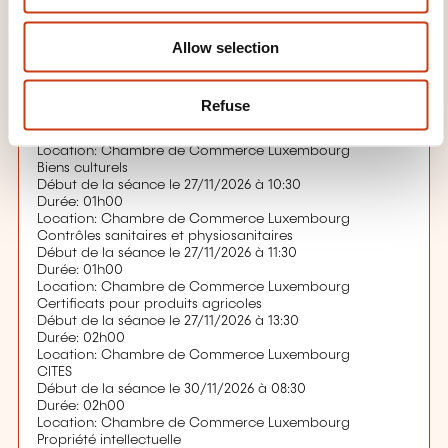
n
Location: Chambre de Commerce Luxembourg
Prohibitions et restrictions - Introduction
Allow selection
Début de la séance le 27/11/2026 à 08:30
Durée: 01h00
Location: Chambre de Commerce Luxembourg
Surveillance du marché et conformité des produits
Refuse
Début de la séance le 27/11/2026 à 09:30
Durée: 01h00
Location: Chambre de Commerce Luxembourg
Biens culturels
Début de la séance le 27/11/2026 à 10:30
Durée: 01h00
Location: Chambre de Commerce Luxembourg
Contrôles sanitaires et physiosanitaires
Début de la séance le 27/11/2026 à 11:30
Durée: 01h00
Location: Chambre de Commerce Luxembourg
Certificats pour produits agricoles
Début de la séance le 27/11/2026 à 13:30
Durée: 02h00
Location: Chambre de Commerce Luxembourg
CITES
Début de la séance le 30/11/2026 à 08:30
Durée: 02h00
Location: Chambre de Commerce Luxembourg
Propriété intellectuelle