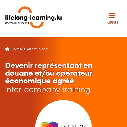
MENU
Home
All trainings
Devenir représentant en
douane et/ou opérateur
économique agréé
Inter-company training