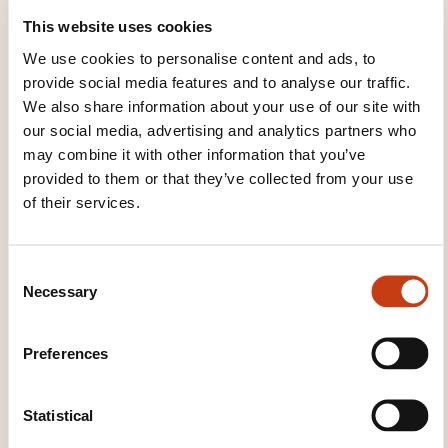
Register
This website uses cookies
We use cookies to personalise content and ads, to
provide social media features and to analyse our traffic.
We also share information about your use of our site with
WHAT OTHER INFORMATION IS
our social media, advertising and analytics partners who
USEFUL TO KNOW?
may combine it with other information that you’ve
provided to them or that they’ve collected from your use
Supports interactifs (workbook, diaporama)
of their services.
Exercices pratiques en binôme et en groupe
Partage d’expériences
C
Necessary
o
n
s
Preferences
e
n
t
Statistical
S