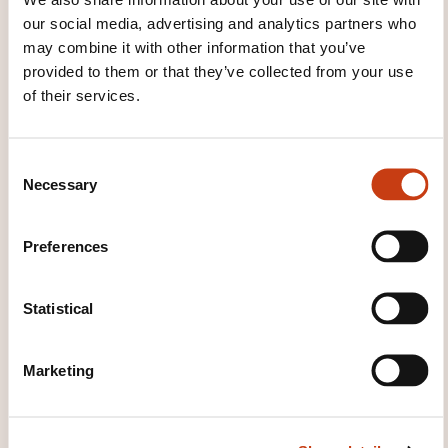
prepared to help.
our social media, advertising and analytics partners who
may combine it with other information that you’ve
provided to them or that they’ve collected from your use
of their services.
C
Necessary
o
How to contact the
n
s
training provider?
Preferences
e
n
Marie-Claude Pefferkorn
t
Statistical
contact@caplangues.lu
S
+352 24 84 52 1
e
Marketing
l
Learn more about the training
e
provider: Cap Langues
c