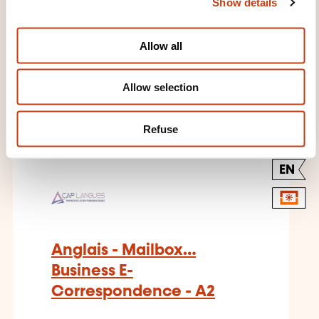
Show details
t
i
o
Allow all
n
THESE COURSES MIGHT
Allow selection
INTEREST YOU
Refuse
EN
Anglais - Mailbox…
Business E-
Correspondence - A2