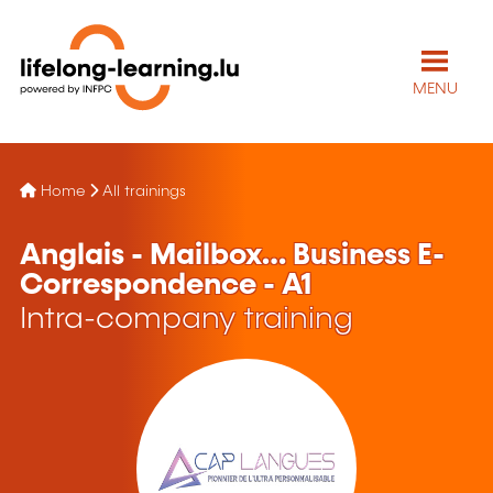
MENU
Home
All trainings
Anglais - Mailbox… Business E-
Correspondence - A1
Intra-company training