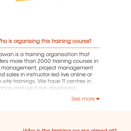
o is organising this training course?
wan is a training organisation that
fers more than 2000 training courses in
T, management, project management
d sales in instructor-led live online or
-site trainings. We have 11 centres in
rance and we have developed
rtnerships with local structures in
See more
russels, Luxembourg and Geneva. Our
talogue includes hundreds of topics:
ava, PHP, Webmaster, E-Marketing,
inux, Windows Server, Vmware,
tocad, Photoshop, IA etc. Our courses