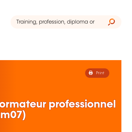
Print
 Formateur professionnel
0m07)