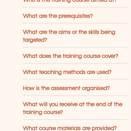
Who is the training course aimed at?
ave been created and designed by in-
use trainers who have over 20 years of
What are the prerequisites?
eaching experience. Constantly
enewed, they are adapted to the
quirements of our customers and to the
What are the aims or the skills being
olution of technologies.
targeted?
What does the training course cover?
What teaching methods are used?
How is the assessment organised?
What will you receive at the end of the
training course?
What course materials are provided?