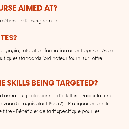
h
URSE AIMED AT?
ho
t
s métiers de l'enseignement
r
re
TES?
ev
agogie, tutorat ou formation en entreprise - Avoir
tiques standards (ordinateur fourni sur l'offre
E SKILLS BEING TARGETED?
ormateur professionnel d'adultes - Passer le titre
niveau 5 - équivalent Bac+2) - Pratiquer en centre
itre - Bénéficier de tarif spécifique pour les