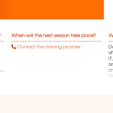
?
When will the next session take place?
Wh
Contact the training provider
Da
of
I
an
on
F
pa
B
ca
J
L
Au