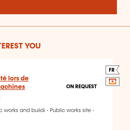
TEREST YOU
FR
té lors de
 machines
ON REQUEST
s
 works and buildi - Public works site -