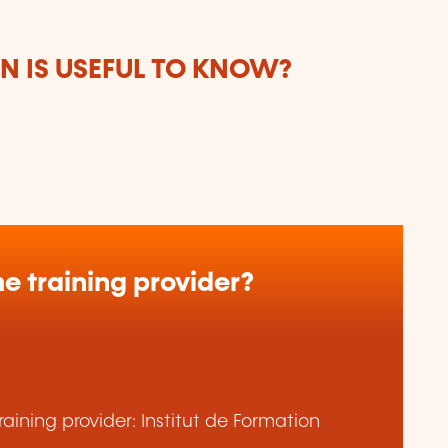
 IS USEFUL TO KNOW?
e training provider?
aining provider: Institut de Formation