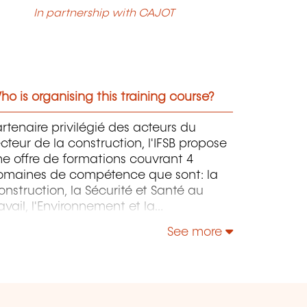
In partnership with CAJOT
o is organising this training course?
rtenaire privilégié des acteurs du
cteur de la construction, l'IFSB propose
e offre de formations couvrant 4
omaines de compétence que sont: la
nstruction, la Sécurité et Santé au
avail, l'Environnement et la
onstruction Durable et le Management
See more
 la Responsabilité Sociétale.