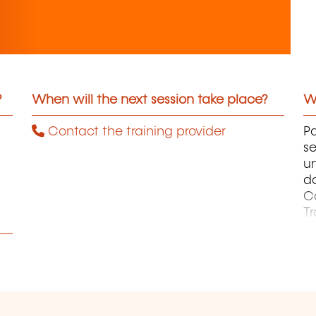
?
When will the next session take place?
Wh
Contact the training provider
Pa
se
un
d
Co
Tr
C
et