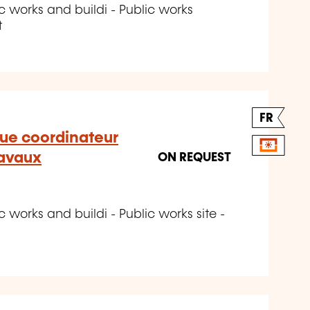
c works and buildi - Public works
t
FR
ue coordinateur
ravaux
ON REQUEST
 works and buildi - Public works site -