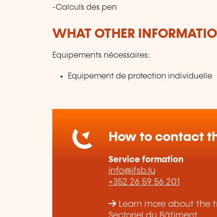
-Calculs des pen
WHAT OTHER INFORMATION
Equipements nécessaires:
Equipement de protection individuelle
How to contact th
Service formation
info@ifsb.lu
+352 26 59 56 201
Learn more about the tr
Sectoriel du Bâtiment