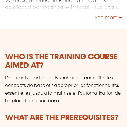
We have 11 centres in France and we have
developed partnerships with local structures in
Brussels, Luxembourg and Geneva. Our
See more
catalogue includes hundreds of topics: Java,
PHP, Webmaster, E-Marketing, Linux, Windows
Server, Vmware, Autocad, Photoshop, IA etc.
Our courses have been created and designed
by in-house trainers who have over 20 years of
teaching experience. Constantly renewed, they
WHO IS THE TRAINING COURSE
are adapted to the requirements of our
AIMED AT?
customers and to the evolution of technologies.
Débutants, participants souhaitant connaître les
concepts de base et s'approprier les fonctionnalités
essentielles jusqu'à la maitrise et l'automatisation de
l'exploitation d'une base
WHAT ARE THE PREREQUISITES?