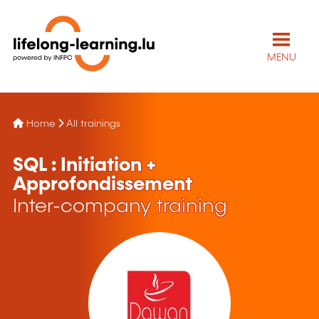
MENU
Home
All trainings
SQL : Initiation +
Approfondissement
Inter-company training