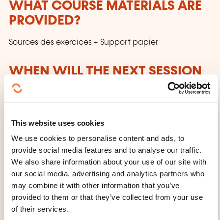
WHAT COURSE MATERIALS ARE
PROVIDED?
Sources des exercices + Support papier
WHEN WILL THE NEXT SESSION
TAKE PLACE?
24.08.2026
This website uses cookies
We use cookies to personalise content and ads, to
28.08.2026
provide social media features and to analyse our traffic.
Paris
We also share information about your use of our site with
2475,00€
FR
our social media, advertising and analytics partners who
See details
may combine it with other information that you’ve
Hors taxes
provided to them or that they’ve collected from your use
of their services.
Place of training