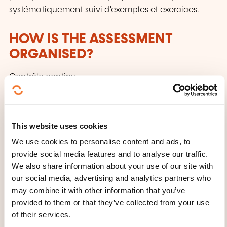
systématiquement suivi d'exemples et exercices.
HOW IS THE ASSESSMENT
ORGANISED?
Contrôle continu
WHAT WILL YOU RECEIVE AT
THE END OF THE TRAINING
This website uses cookies
COURSE?
We use cookies to personalise content and ads, to
provide social media features and to analyse our traffic.
Attestation de fin de stage mentionnant le résultat
We also share information about your use of our site with
des acquis
our social media, advertising and analytics partners who
may combine it with other information that you’ve
WHAT COURSE MATERIALS ARE
provided to them or that they’ve collected from your use
of their services.
PROVIDED?