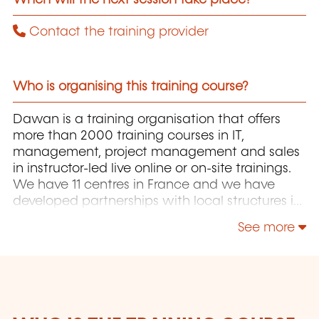
Contact the training provider
Who is organising this training course?
Dawan is a training organisation that offers
more than 2000 training courses in IT,
management, project management and sales
in instructor-led live online or on-site trainings.
We have 11 centres in France and we have
developed partnerships with local structures in
Brussels, Luxembourg and Geneva. Our
See more
catalogue includes hundreds of topics: Java,
PHP, Webmaster, E-Marketing, Linux, Windows
Server, Vmware, Autocad, Photoshop, IA etc.
Our courses have been created and designed
by in-house trainers who have over 20 years of
teaching experience. Constantly renewed, they