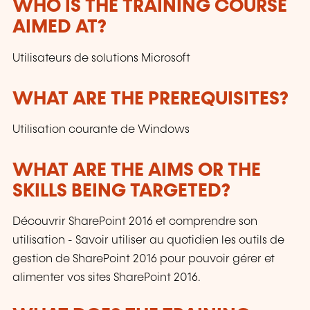
WHO IS THE TRAINING COURSE
are adapted to the requirements of our
AIMED AT?
customers and to the evolution of technologies.
Utilisateurs de solutions Microsoft
WHAT ARE THE PREREQUISITES?
Utilisation courante de Windows
WHAT ARE THE AIMS OR THE
SKILLS BEING TARGETED?
Découvrir SharePoint 2016 et comprendre son
utilisation - Savoir utiliser au quotidien les outils de
gestion de SharePoint 2016 pour pouvoir gérer et
alimenter vos sites SharePoint 2016.