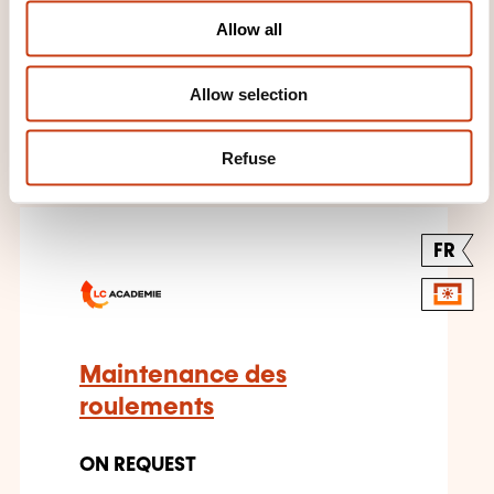
o
Allow all
n
Allow selection
THESE COURSES MIGHT
INTEREST YOU
Refuse
FR
Maintenance des
roulements
ON REQUEST