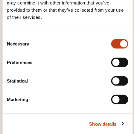
may combine it with other information that you’ve
provided to them or that they’ve collected from your use
of their services.
C
Necessary
o
n
s
How to contact the
Preferences
e
training provider?
n
t
Statistical
Jean-Marc Poncelet
S
jean-marc.poncelet@lc-academie.lu
e
+352 28 10 99 503
Marketing
l
e
Learn more about the training
c
provider: LC ACADEMIE
Show details
t
i