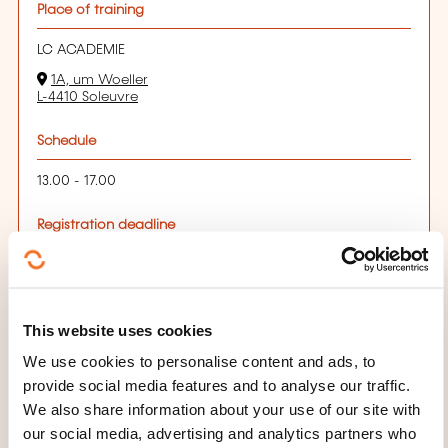
Place of training
LC ACADEMIE
1A, um Woeller
L-4410 Soleuvre
Schedule
13.00 - 17.00
Registration deadline
02.12.2026
Register
This website uses cookies
04.12.2026
We use cookies to personalise content and ads, to
Soleuvre
provide social media features and to analyse our traffic.
255,00€
FR
We also share information about your use of our site with
our social media, advertising and analytics partners who
See details