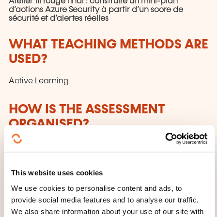
Atelier fil rouge final : construire un mini-plan
d’actions Azure Security à partir d’un score de
sécurité et d’alertes réelles
WHAT TEACHING METHODS ARE
USED?
Active Learning
HOW IS THE ASSESSMENT
ORGANISED?
contrôle continu ou certification si prévue dans le
financement
This website uses cookies
WHEN WILL THE NEXT SESSION
We use cookies to personalise content and ads, to
TAKE PLACE?
provide social media features and to analyse our traffic.
We also share information about your use of our site with