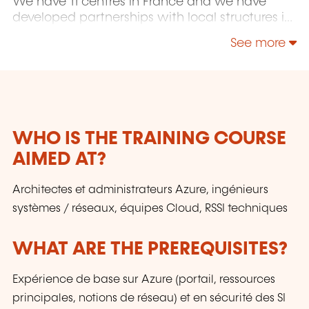
We have 11 centres in France and we have
developed partnerships with local structures in
Brussels, Luxembourg and Geneva. Our
See more
catalogue includes hundreds of topics: Java,
PHP, Webmaster, E-Marketing, Linux, Windows
Server, Vmware, Autocad, Photoshop, IA etc.
Our courses have been created and designed
by in-house trainers who have over 20 years of
teaching experience. Constantly renewed, they
WHO IS THE TRAINING COURSE
are adapted to the requirements of our
AIMED AT?
customers and to the evolution of technologies.
Architectes et administrateurs Azure, ingénieurs
systèmes / réseaux, équipes Cloud, RSSI techniques
WHAT ARE THE PREREQUISITES?
Expérience de base sur Azure (portail, ressources
principales, notions de réseau) et en sécurité des SI