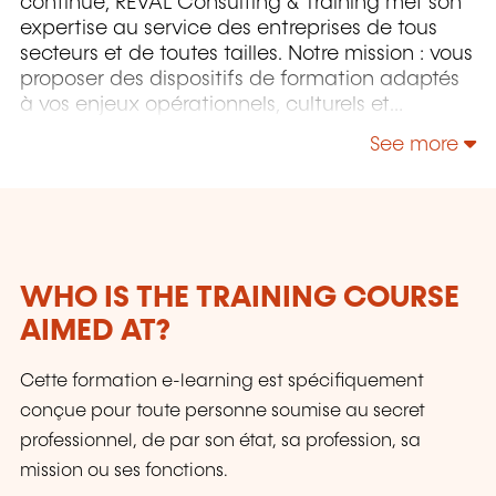
continue, REVAL Consulting & Training met son
expertise au service des entreprises de tous
secteurs et de toutes tailles. Notre mission : vous
proposer des dispositifs de formation adaptés
à vos enjeux opérationnels, culturels et
humains. Grâce à une approche personnalisée,
See more
nous construisons avec vous des solutions
efficaces, flexibles et orientées résultats, pour
développer les compétences de vos
collaborateurs et soutenir la performance de
votre organisation.
WHO IS THE TRAINING COURSE
AIMED AT?
Cette formation e-learning est spécifiquement
conçue pour toute personne soumise au secret
professionnel, de par son état, sa profession, sa
mission ou ses fonctions.