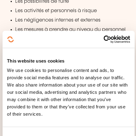
Les possibilités de fuite
Les activités et personnels à risque
Les négligences internes et externes
Les mesures à prendre au niveau du personnel
et au niveau matériel
Ce que vous devez retenir
Quiz
This website uses cookies
Test final (20 questions)
We use cookies to personalise content and ads, to
provide social media features and to analyse our traffic.
WHAT TEACHING METHODS ARE
We also share information about your use of our site with
our social media, advertising and analytics partners who
USED?
may combine it with other information that you’ve
provided to them or that they’ve collected from your use
Vous suivrez les quatre étapes essentielles d'une
of their services.
véritable formation professionnelle:
Conceptualiser
C