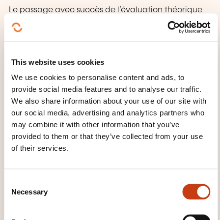
Le passage avec succès de l’évaluation théorique
est nécessaire pour l’admission à l’évaluation
pratique.
En cas de réussite le candidat se voit délivrer par
This website uses cookies
notre organisme de formation une attestation de
conduite en sécurité avec mention du type d’engin
We use cookies to personalise content and ads, to
provide social media features and to analyse our traffic.
concerné.
We also share information about your use of our site with
our social media, advertising and analytics partners who
may combine it with other information that you’ve
provided to them or that they’ve collected from your use
of their services.
C
How to contact the
Necessary
o
training provider?
n
s