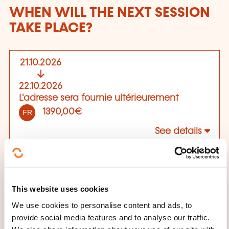
WHEN WILL THE NEXT SESSION
TAKE PLACE?
21.10.2026
22.10.2026
L'adresse sera fournie ultérieurement
1390,00€
FR
See details
Place of training
L'adresse sera fournie ultérieurement
Python pour BI
This website uses cookies
Début de la séance le 21/10/2026 à 09:00
Durée: 06h00
We use cookies to personalise content and ads, to
Location: Key Job S.A.
provide social media features and to analyse our traffic.
Python pour BI
Début de la séance le 22/10/2026 à 09:00