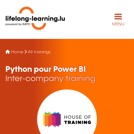
MENU
Home
All trainings
Python pour Power BI
Inter-company training