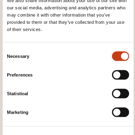
We also share information about your use of our site with
Durée: 06h00
our social media, advertising and analytics partners who
Location: Key Job S.A.
may combine it with other information that you’ve
provided to them or that they’ve collected from your use
Registration deadline
of their services.
16.10.2026
Register
C
Necessary
o
n
s
Preferences
e
n
t
Statistical
S
How to contact the
e
Marketing
l
training provider?
e
c
House of Training