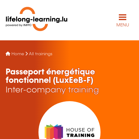
MENU
Home
All trainings
Passeport énergétique
fonctionnel (LuxEeB-F)
Inter-company training