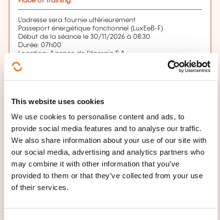
Place of training
L'adresse sera fournie ultérieurement
Passeport énergétique fonctionnel (LuxEeB-F)
Début de la séance le 30/11/2026 à 08:30
Durée: 07h00
Location: Agence de l'énergie S.A.
Passeport énergétique fonctionnel (LuxEeB-F)
Début de la séance le 07/12/2026 à 08:30
Durée: 07h00
Location: Agence de l'énergie S.A.
Passeport énergétique fonctionnel (LuxEeB-F)
This website uses cookies
Début de la séance le 11/12/2026 à 08:30
Durée: 07h00
We use cookies to personalise content and ads, to
Location: Agence de l'énergie S.A.
provide social media features and to analyse our traffic.
Passeport énergétique fonctionnel (LuxEeB-F)
Début de la séance le 14/12/2026 à 08:30
We also share information about your use of our site with
Durée: 07h00
our social media, advertising and analytics partners who
Location: Agence de l'énergie S.A.
may combine it with other information that you’ve
provided to them or that they’ve collected from your use
Registration deadline
of their services.
25.11.2026
Register