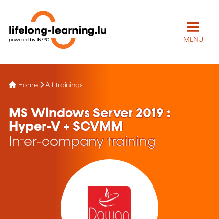
MENU
Home
All trainings
MS Windows Server 2019 :
Hyper-V + SCVMM
Inter-company training