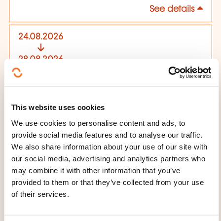
See details
24.08.2026
28.08.2026
Luxembourg
3475,00€
FR
See details
This website uses cookies
We use cookies to personalise content and ads, to
31.08.2026
provide social media features and to analyse our traffic.
We also share information about your use of our site with
04.09.2026
our social media, advertising and analytics partners who
Strasbourg
may combine it with other information that you’ve
3475,00€
FR
provided to them or that they’ve collected from your use
of their services.
See details