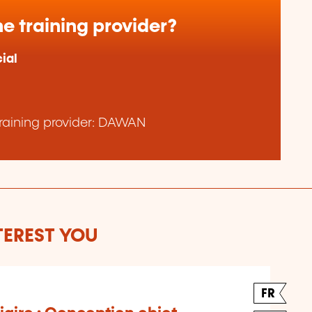
e training provider?
ial
raining provider: DAWAN
TEREST YOU
FR