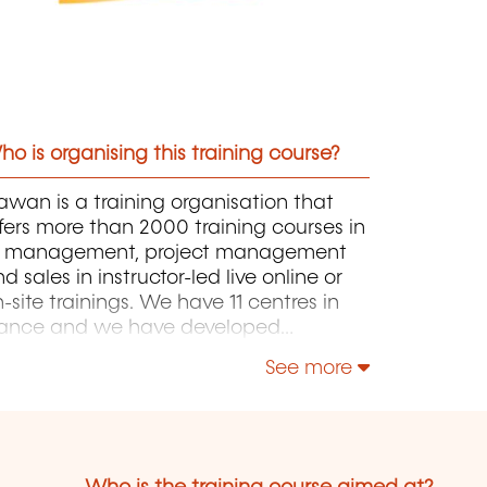
o is organising this training course?
wan is a training organisation that
fers more than 2000 training courses in
T, management, project management
d sales in instructor-led live online or
-site trainings. We have 11 centres in
rance and we have developed
rtnerships with local structures in
See more
russels, Luxembourg and Geneva. Our
talogue includes hundreds of topics:
ava, PHP, Webmaster, E-Marketing,
inux, Windows Server, Vmware,
tocad, Photoshop, IA etc. Our courses