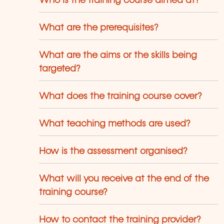
Who is the training course aimed at?
ave been created and designed by in-
use trainers who have over 20 years of
What are the prerequisites?
eaching experience. Constantly
enewed, they are adapted to the
quirements of our customers and to the
What are the aims or the skills being
olution of technologies.
targeted?
What does the training course cover?
What teaching methods are used?
How is the assessment organised?
What will you receive at the end of the
training course?
How to contact the training provider?