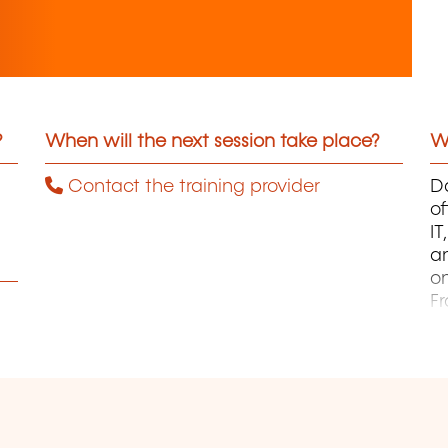
?
When will the next session take place?
Wh
Contact the training provider
Da
of
I
an
on
F
pa
B
ca
J
L
Au