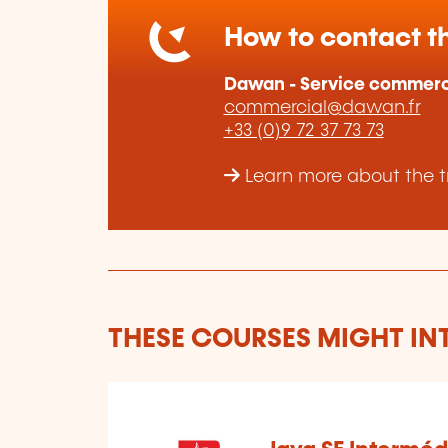
How to contact th
Dawan - Service commerc
commercial@dawan.fr
+33 (0)9 72 37 73 73
Learn more about the t
THESE COURSES MIGHT IN