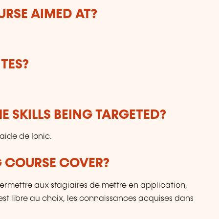
h
URSE AIMED AT?
ho
t
r
re
TES?
ev
E SKILLS BEING TARGETED?
aide de Ionic.
G COURSE COVER?
permettre aux stagiaires de mettre en application,
t est libre au choix, les connaissances acquises dans