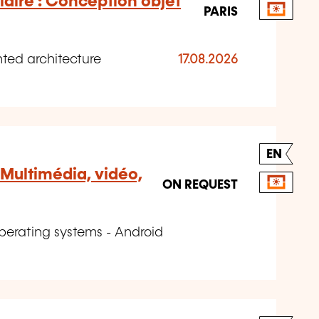
iaire : Conception objet
PARIS
ted architecture
17.08.2026
EN
Multimédia, vidéo,
ON REQUEST
erating systems - Android