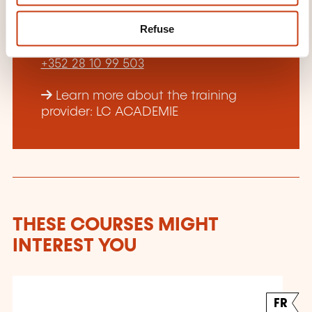
Refuse
Jean-Marc Poncelet
jean-marc.poncelet@lc-academie.lu
+352 28 10 99 503
Learn more about the training
provider: LC ACADEMIE
THESE COURSES MIGHT
INTEREST YOU
FR