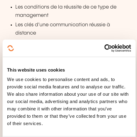
Les conditions de la réussite de ce type de
management
Les clés d’une communication réussie à
distance
Favoriser la participation, la coopération et
l’adhésion
Donner du feed-back à distance
This website uses cookies
Exprimer une demande ou un mécontentement
We use cookies to personalise content and ads, to
Recevoir et gérer une demande, une critique ou
provide social media features and to analyse our traffic.
un mécontentement
We also share information about your use of our site with
Donner de l’autonomie et la gérer
our social media, advertising and analytics partners who
Confier une mission: donner du sens, décrire ce
may combine it with other information that you’ve
que l’on attend, identifier les conditions de
provided to them or that they’ve collected from your use
réussite, accompagner de manière adéquate
of their services.