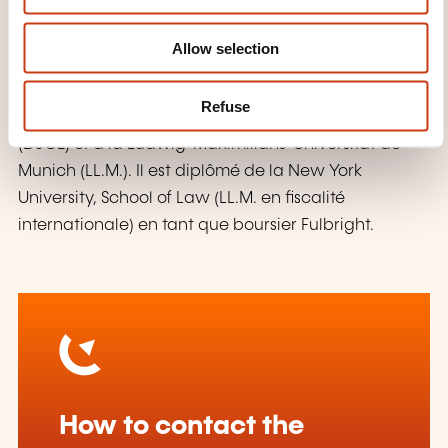
n
internationales et d’événements académiques et a
Allow selection
publié de nombreux articles sur des sujets variés liés
au droit fiscal luxembourgeois.
Refuse
Georges a étudié le droit à l’Université de Strasbourg
(DJCE) et à la Ludwig-Maximilians-Universität de
Munich (LL.M.). Il est diplômé de la New York
University, School of Law (LL.M. en fiscalité
internationale) en tant que boursier Fulbright.
How to contact the