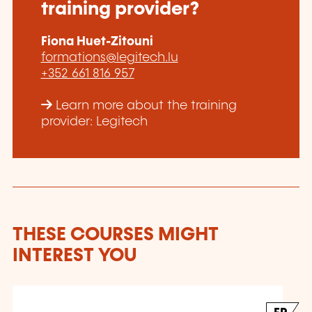
training provider?
Fiona Huet-Zitouni
formations@legitech.lu
+352 661 816 957
Learn more about the training
provider: Legitech
THESE COURSES MIGHT
INTEREST YOU