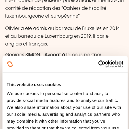
Il est l’auteur de plusieurs publications et membre du
comité de rédaction des "Cahiers de fiscalité
luxembourgeoise et européenne".
Olivier a été admis au barreau de Bruxelles en 2014
et au barreau de Luxembourg en 2019. Il parle
anglais et français.
Georges SIMON - Avocat à la cour, partner
Georges Simon conseille une large gamme de
clients, notamment des multinationales, des
entreprises du secteur immobilier et du capital-
This website uses cookies
investissement, des fonds d’investissement ainsi que
We use cookies to personalise content and ads, to
des particuliers.
provide social media features and to analyse our traffic.
We also share information about your use of our site with
Georges conseille une large gamme de clients,
our social media, advertising and analytics partners who
notamment des multinationales, des entreprises du
may combine it with other information that you’ve
secteur immobilier et du capital-investissement, des
provided to them or that they’ve collected from your use