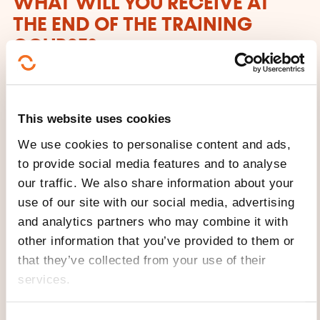
WHAT WILL YOU RECEIVE AT
THE END OF THE TRAINING
COURSE?
Certificat de participation du MENJE (Condition :
70% de taux de participation)
This website uses cookies
MODE OF ORGANISATION
We use cookies to personalise content and ads,
to provide social media features and to analyse
Les inscriptions et les demandes d'informations
our traffic. We also share information about your
s'effectuent directement auprès de l'organisateur qui
use of our site with our social media, advertising
délivre la formation.
and analytics partners who may combine it with
other information that you’ve provided to them or
CECRL - LEVEL A1: WHAT ARE WE
that they’ve collected from your use of their
TALKING ABOUT?
services.
Anyone who has reached this level: