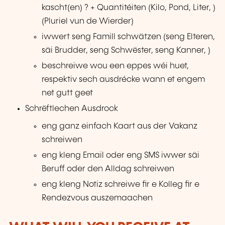
kascht(en) ? + Quantitéiten (Kilo, Pond, Liter, )
(Pluriel vun de Wierder)
iwwert seng Famill schwätzen (seng Elteren,
säi Brudder, seng Schwëster, seng Kanner, )
beschreiwe wou een eppes wéi huet,
respektiv sech ausdrécke wann et engem
net gutt geet
Schrëftlechen Ausdrock
eng ganz einfach Kaart aus der Vakanz
schreiwen
eng kleng Email oder eng SMS iwwer säi
Beruff oder den Alldag schreiwen
eng kleng Notiz schreiwe fir e Kolleg fir e
Rendezvous auszemaachen