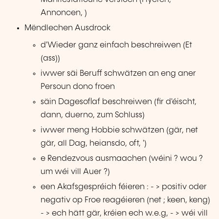
Annoncen, )
Mëndlechen Ausdrock
d'Wieder ganz einfach beschreiwen (Et
(ass))
iwwer säi Beruff schwätzen an eng aner
Persoun dono froen
säin Dagesoflaf beschreiwen (fir d'éischt,
dann, duerno, zum Schluss)
iwwer meng Hobbie schwätzen (gär, net
gär, all Dag, heiansdo, oft, ')
e Rendezvous ausmaachen (wéini ? wou ?
um wéi vill Auer ?)
een Akafsgespréich féieren : - > positiv oder
negativ op Froe reagéieren (net ; keen, keng)
- > ech hätt gär, kréien ech w.e.g, - > wéi vill