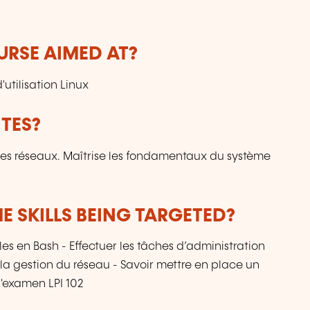
ho
t
r
re
URSE AIMED AT?
ev
utilisation Linux
TES?
des réseaux. Maîtrise les fondamentaux du système
E SKILLS BEING TARGETED?
ples en Bash - Effectuer les tâches d’administration
 la gestion du réseau - Savoir mettre en place un
 l'examen LPI 102