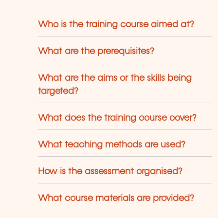
use trainers who have over 20 years of
eaching experience. Constantly
enewed, they are adapted to the
Who is the training course aimed at?
quirements of our customers and to the
olution of technologies.
What are the prerequisites?
What are the aims or the skills being
targeted?
What does the training course cover?
What teaching methods are used?
How is the assessment organised?
What course materials are provided?