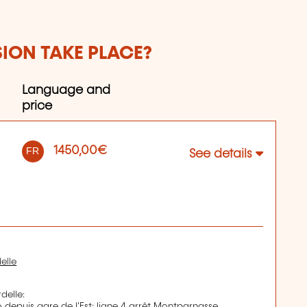
SION TAKE PLACE?
Language and
price
1450,00€
FR
See details
elle
delle:
 depuis gare de l'Est: ligne 4 arrêt Montparnasse