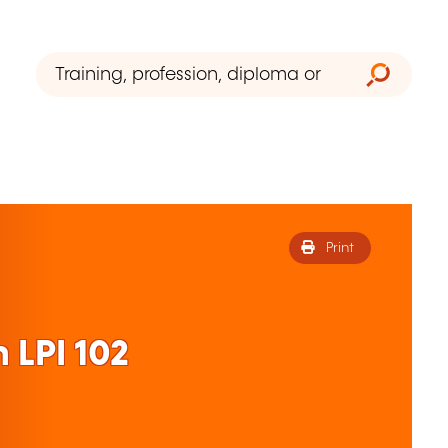
Print
 LPI 102