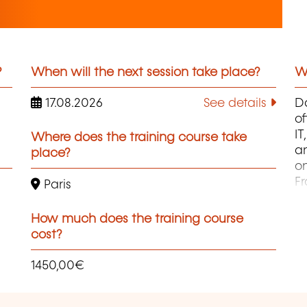
?
When will the next session take place?
Wh
17.08.2026
See details
Da
of
I
Where does the training course take
an
place?
on
F
Paris
pa
B
How much does the training course
ca
cost?
J
L
1450,00€
Au
h