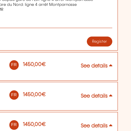
are du Nord: ligne 4 arrêt Montparnasse
MR
Register
1450,00€
FR
See details
1450,00€
FR
See details
1450,00€
FR
See details