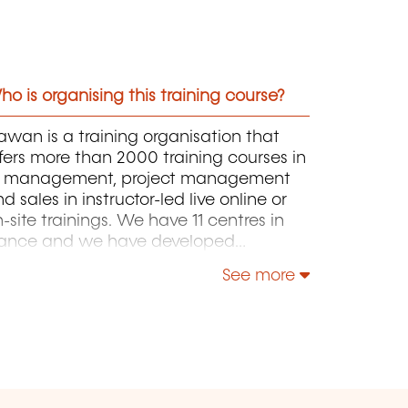
o is organising this training course?
wan is a training organisation that
fers more than 2000 training courses in
T, management, project management
d sales in instructor-led live online or
-site trainings. We have 11 centres in
rance and we have developed
rtnerships with local structures in
See more
russels, Luxembourg and Geneva. Our
talogue includes hundreds of topics:
ava, PHP, Webmaster, E-Marketing,
inux, Windows Server, Vmware,
tocad, Photoshop, IA etc. Our courses
ave been created and designed by in-