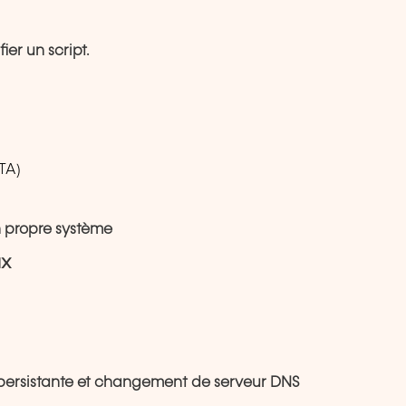
fier un script.
MTA)
on propre système
ux
u persistante et changement de serveur DNS