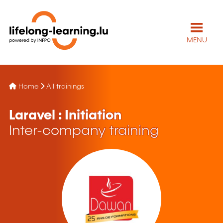
MENU
Home
All trainings
Laravel : Initiation
Inter-company training