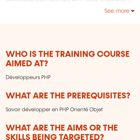
Brussels, Luxembourg and Geneva. Our
See more
catalogue includes hundreds of topics: Java,
PHP, Webmaster, E-Marketing, Linux, Windows
Server, Vmware, Autocad, Photoshop, IA etc.
Our courses have been created and designed
by in-house trainers who have over 20 years of
teaching experience. Constantly renewed, they
WHO IS THE TRAINING COURSE
are adapted to the requirements of our
AIMED AT?
customers and to the evolution of technologies.
Développeurs PHP
WHAT ARE THE PREREQUISITES?
Savoir développer en PHP Orienté Objet
WHAT ARE THE AIMS OR THE
SKILLS BEING TARGETED?