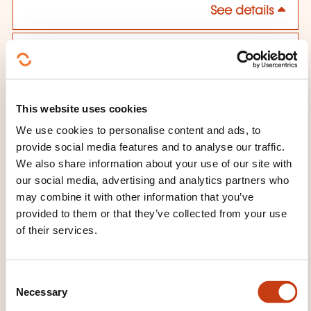
See details
31.08.2026
02.09.2026
A distance
This website uses cookies
1795,00€
FR
We use cookies to personalise content and ads, to
See details
provide social media features and to analyse our traffic.
We also share information about your use of our site with
our social media, advertising and analytics partners who
14.09.2026
may combine it with other information that you’ve
provided to them or that they’ve collected from your use
16.09.2026
of their services.
Luxembourg
1795,00€
FR
See details
C
Necessary
o