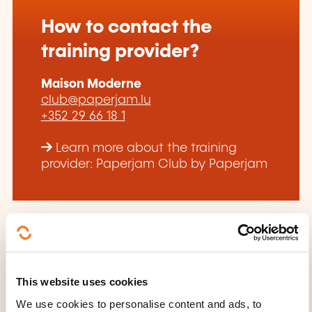
How to contact the
training provider?
Maison Moderne
club@paperjam.lu
+352 29 66 18 1
Learn more about the training
provider: Paperjam Club by Paperjam
THESE COURSES MIGHT
This website uses cookies
INTEREST YOU
We use cookies to personalise content and ads, to