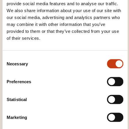
provide social media features and to analyse our traffic.
We also share information about your use of our site with
our social media, advertising and analytics partners who
EN
may combine it with other information that you’ve
provided to them or that they’ve collected from your use
of their services.
Mediation : a strategic
C
tool for well-being at
Necessary
o
work
n
s
Preferences
ON REQUEST
e
n
Safety and prevention -
t
Statistical
Managing difficult situations
S
e
Marketing
l
e