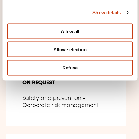
c
Show details
t
FR
i
o
Allow all
n
Learning-by-doing est LA
Allow selection
stratégie de réussite face
aux cyber-menaces
Refuse
ON REQUEST
Safety and prevention -
Corporate risk management