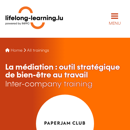
MENU
Home
All trainings
La médiation : outil stratégique
de bien-être au travail
Inter-company training