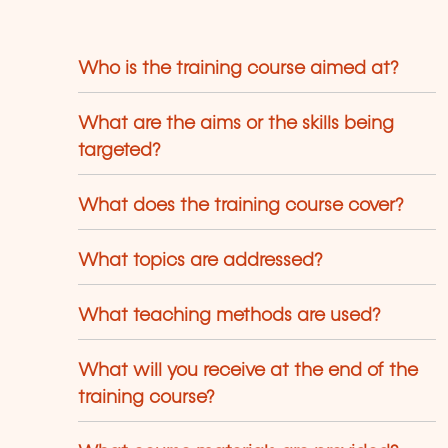
entreprise : Ressources humaines et droit
 travail, Salaires, fiscalité et droit social,
bilité internationale et télétravail
Who is the training course aimed at?
ansfrontalier, Prévention des risques
sychosociaux (harcèlement,
scrimination, violence au travail). Notre
What are the aims or the skills being
bition : Permettre à chaque entreprise
targeted?
e faire grandir ses compétences autant
e son activité, en transformant la
What does the training course cover?
rmation en un levier concret de
rformance et d’innovation.
What topics are addressed?
What teaching methods are used?
What will you receive at the end of the
training course?