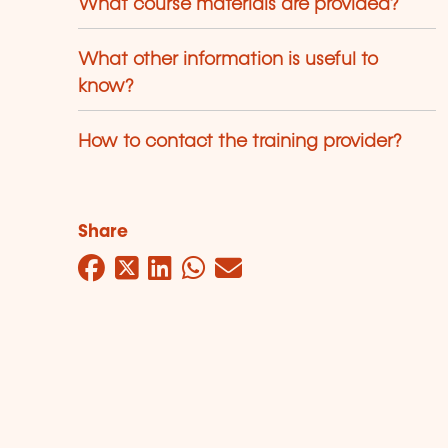
What course materials are provided?
What other information is useful to
know?
How to contact the training provider?
Share
Facebook
Twitter
LinkedIn
WhatsApp
Mail