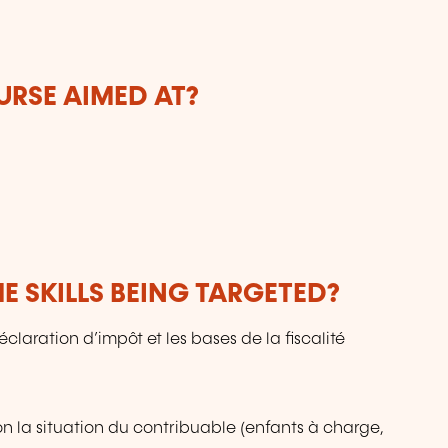
l’
du
Mo
tr
URSE AIMED AT?
p
di
am
d
qu
fo
pe
E SKILLS BEING TARGETED?
aration d’impôt et les bases de la fiscalité
n la situation du contribuable (enfants à charge,