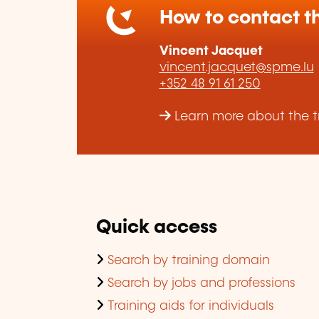
How to contact th
Vincent Jacquet
vincent.jacquet@spme.lu
+352 48 91 61 250
Learn more about the tr
Quick access
Search by training domain
Search by jobs and professions
Training aids for individuals