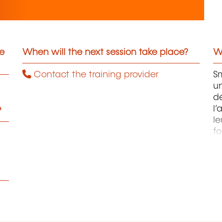
he
When will the next session take place?
Wh
Contact the training provider
S
u
d
l
?
le
fo
da
ex
r
de
pe
et
co