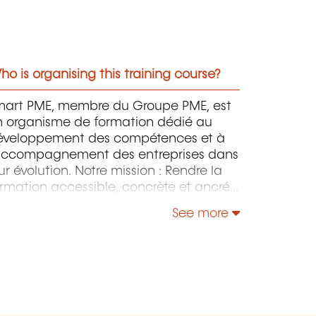
o is organising this training course?
mart PME, membre du Groupe PME, est
n organisme de formation dédié au
éveloppement des compétences et à
’accompagnement des entreprises dans
ur évolution. Notre mission : Rendre la
rmation accessible, concrète et ancrée
ns la réalité du terrain. Grâce à notre
See more
pertise en gestion, numérique et
essources humaines, nous proposons
s programmes orientés résultats,
nsés pour les dirigeants, responsables
 collaborateurs RH. Nos formations
uvrent les domaines clés de la vie de