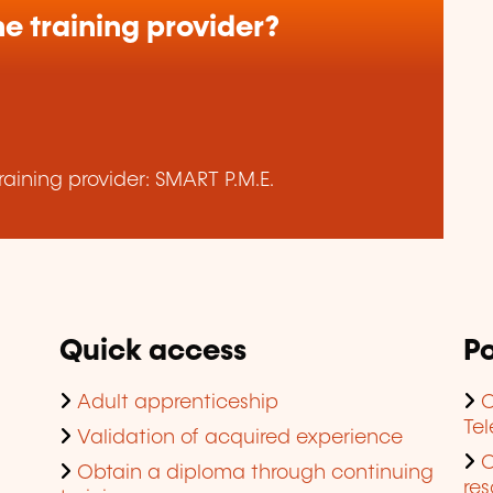
e training provider?
aining provider: SMART P.M.E.
Quick access
Po
Adult apprenticeship
C
Te
Validation of acquired experience
Obtain a diploma through continuing
res