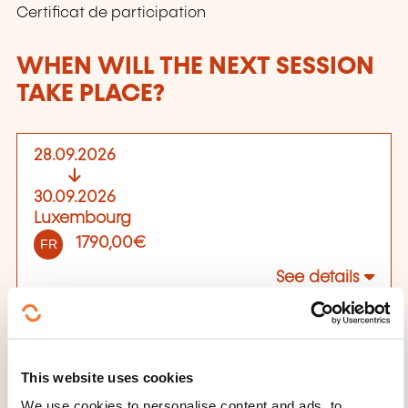
Certificat de participation
WHEN WILL THE NEXT SESSION
TAKE PLACE?
28.09.2026
30.09.2026
Luxembourg
1790,00€
FR
See details
Place of training
Crescera Solutions
This website uses cookies
50, route d'Esch
L-1470 Luxembourg
We use cookies to personalise content and ads, to