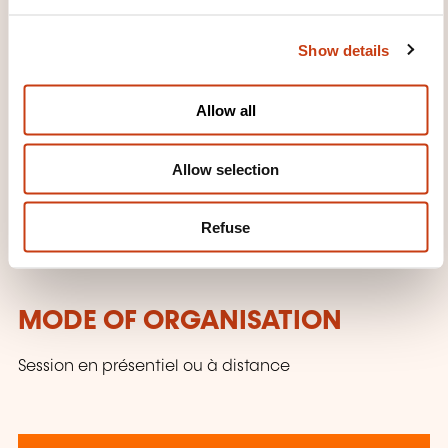
FR
e
c
See details
Show details
t
i
02.12.2026
o
Allow all
n
04.12.2026
Luxembourg
Allow selection
1790,00€
FR
See details
Refuse
MODE OF ORGANISATION
Session en présentiel ou à distance