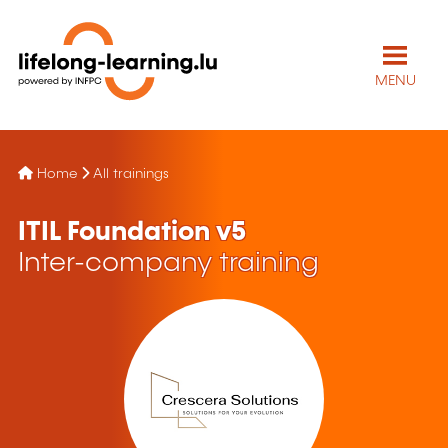
MENU
Home
All trainings
ITIL Foundation v5
Inter-company training