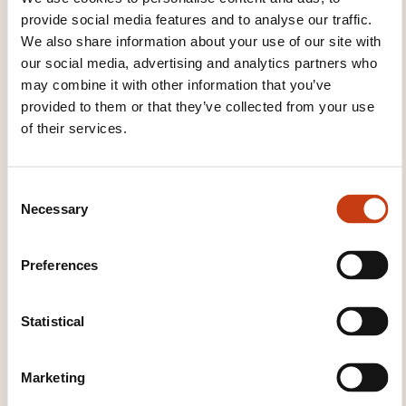
provide social media features and to analyse our traffic.
Registration deadline
We also share information about your use of our site with
our social media, advertising and analytics partners who
27.09.2026
may combine it with other information that you’ve
Register
provided to them or that they’ve collected from your use
of their services.
26.10.2026
28.10.2026
C
Necessary
Luxembourg
o
1790,00€
n
FR
s
Preferences
See details
e
n
04.11.2026
t
Statistical
S
06.11.2026
e
Marketing
Luxembourg
l
1790,00€