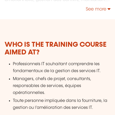
Développement personnel & Neurosciences :
See more
gestion du stress, confiance en soi,
communication... Technologies Microsoft &
Cloud : Azure, Power BI, AWS, DevOps... Agilité &
Gestion de projets : ITIL, Prince2, Agile, Green
IT…
WHO IS THE TRAINING COURSE
AIMED AT?
Professionnels IT souhaitant comprendre les
fondamentaux de la gestion des services IT.
Managers, chefs de projet, consultants,
responsables de services, équipes
opérationnelles.
Toute personne impliquée dans la fourniture, la
gestion ou l’amélioration des services IT.