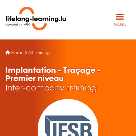
MENU
Home
All trainings
Implantation - Traçage -
Premier niveau
Inter-company training