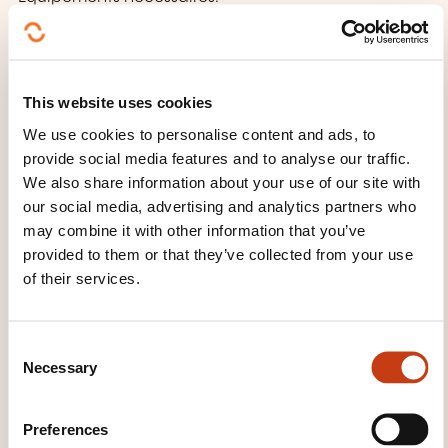
EPI: casque, chaussures et/ou bottes de sécurité,
gants, gilet fluorescent, vêtement de travail,
(éventuellement vêtements de pluie suivant la
This website uses cookies
météo).
We use cookies to personalise content and ads, to
Matériel pour la prise de notes.
provide social media features and to analyse our traffic.
We also share information about your use of our site with
our social media, advertising and analytics partners who
may combine it with other information that you’ve
provided to them or that they’ve collected from your use
of their services.
C
How to contact the
Necessary
o
training provider?
n
s
Preferences
Service formation
e