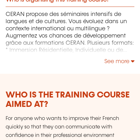
Who is organising this training course?
CERAN propose des séminaires intensifs de
langues et de cultures. Vous évoluez dans un
contexte international ou multilingue ?
Augmentez vos chances de développement
grâce aux formations CERAN. Plusieurs formats:
* Immersion Résidentielle, Individuelle ou de
Groupe : Profitez d'un séjour linguistique dans
See more
un cadre verdoyant et inspirant, propice à
l’apprentissage. Accélérez votre maîtrise des
langues tout en tissant des liens précieux. *
Formation en présentiel : Interagissez face-à-
face avec nos formateurs, pour une montée en
WHO IS THE TRAINING COURSE
compétences palpable et immédiate. *
AIMED AT?
Formation à distance : Flexibilité et efficacité
depuis le confort de votre bureau ou de votre
For anyone who wants to improve their French
domicile, avec la même promesse de qualité.
quickly so that they can communicate with
Ou, combinez les formats ? Optez pour un
confidence in their professional environment
parcours hybride et sur mesure qui correspond