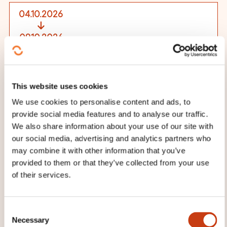
04.10.2026
09.10.2026
Spa
FR
See details
This website uses cookies
We use cookies to personalise content and ads, to
11.10.2026
provide social media features and to analyse our traffic.
We also share information about your use of our site with
16.10.2026
our social media, advertising and analytics partners who
Spa
may combine it with other information that you’ve
FR
provided to them or that they’ve collected from your use
of their services.
See details
18.10.2026
C
Necessary
o