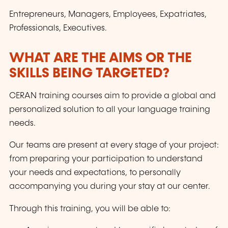
parfaitement à vos besoins et à votre agenda.
Entrepreneurs, Managers, Employees, Expatriates,
Chaque parcours est soigneusement
Professionals, Executives.
personnalisé pour répondre à vos besoins
spécifiques, maximisant ainsi votre potentiel de
développement et élargissant vos horizons.
WHAT ARE THE AIMS OR THE
SKILLS BEING TARGETED?
CERAN training courses aim to provide a global and
personalized solution to all your language training
needs.
Our teams are present at every stage of your project:
from preparing your participation to understand
your needs and expectations, to personally
accompanying you during your stay at our center.
Through this training, you will be able to: