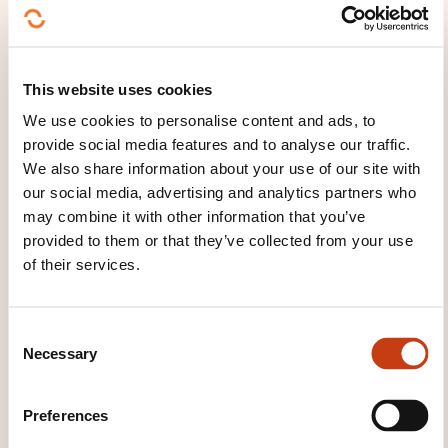
Place of training
En distanciel
Registration deadline
This website uses cookies
We use cookies to personalise content and ads, to
24.09.2026
provide social media features and to analyse our traffic.
Register
We also share information about your use of our site with
our social media, advertising and analytics partners who
03.11.2026
may combine it with other information that you’ve
En distanciel
provided to them or that they’ve collected from your use
890,00€
FR
of their services.
See details
C
Necessary
o
n
s
Preferences
e