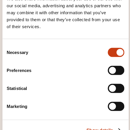
immediate environment and matters in areas of
our social media, advertising and analytics partners who
immediate need.
may combine it with other information that you’ve
provided to them or that they’ve collected from your use
of their services.
C
Necessary
o
n
s
How to contact the
Preferences
e
training provider?
n
t
Statistical
Chies Martine
S
lux.online.education.center@gmail.co
e
m
Marketing
l
+352 661 195 032
e
c
Learn more about the training
Show details