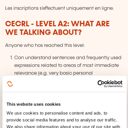
Les inscriptions s'effectuent uniquement en ligne.
CECRL - LEVEL A2: WHAT ARE
WE TALKING ABOUT?
Anyone who has reached this level:
Can understand sentences and frequently used
expressions related to areas of most immediate
relevance (e.g. very basic personal
and family information, shopping, local
geography, employment). Can communicate in
simple and routine tasks requiring a simple
This website uses cookies
and direct exchange of information on familiar
We use cookies to personalise content and ads, to
and routine matters. Can describe in simple
provide social media features and to analyse our traffic.
terms aspects of his/her background,
We also share information about your use of our site with