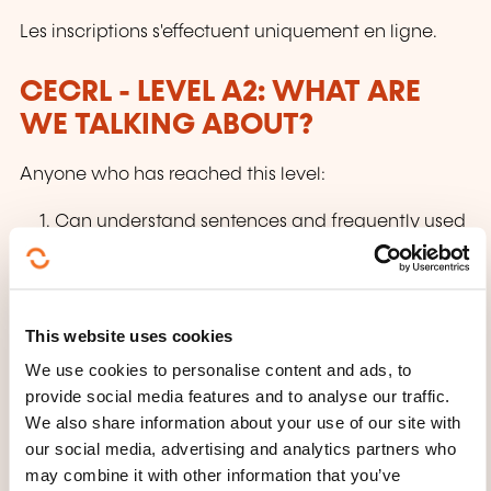
Les inscriptions s'effectuent uniquement en ligne.
CECRL - LEVEL A2: WHAT ARE
WE TALKING ABOUT?
Anyone who has reached this level:
Can understand sentences and frequently used
expressions related to areas of most immediate
relevance (e.g. very basic personal
and family information, shopping, local
This website uses cookies
geography, employment). Can communicate in
We use cookies to personalise content and ads, to
simple and routine tasks requiring a simple
provide social media features and to analyse our traffic.
and direct exchange of information on familiar
We also share information about your use of our site with
and routine matters. Can describe in simple
our social media, advertising and analytics partners who
terms aspects of his/her background,
may combine it with other information that you’ve