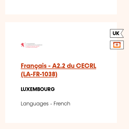
UK
Français - A2.2 du CECRL
(LA-FR-1038)
LUXEMBOURG
Languages - French