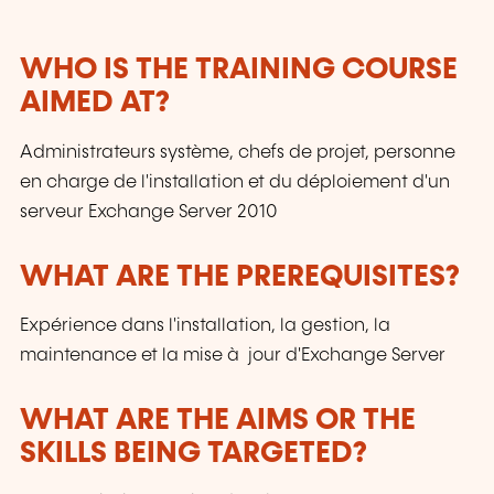
Our courses have been created and designed
by in-house trainers who have over 20 years of
teaching experience. Constantly renewed, they
WHO IS THE TRAINING COURSE
are adapted to the requirements of our
AIMED AT?
customers and to the evolution of technologies.
Administrateurs système, chefs de projet, personne
en charge de l'installation et du déploiement d'un
serveur Exchange Server 2010
WHAT ARE THE PREREQUISITES?
Expérience dans l'installation, la gestion, la
maintenance et la mise à jour d'Exchange Server
WHAT ARE THE AIMS OR THE
SKILLS BEING TARGETED?