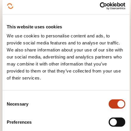
Intégrer Exchange Server 2010 avec d'autres
systèmes de messagerie
Conception de l'intégration d'Exchange Server 2010
This website uses cookies
avec d'autres systèmes de messagerie
We use cookies to personalise content and ads, to
Conception de l'intégration d'Exchange Server 2010
provide social media features and to analyse our traffic.
avec des partenaires fédérés
We also share information about your use of our site with
our social media, advertising and analytics partners who
Conception de l'intégration d'Exchange Server 2010
may combine it with other information that you’ve
avec Exchange Online
provided to them or that they’ve collected from your use
of their services.
WHAT TEACHING METHODS ARE
USED?
C
Necessary
Méthodologie basée sur l'Active Learning : 75% de
o
pratique minimum. Chaque point théorique est
n
s
systématiquement suivi d'exemples et exercices.
Preferences
e