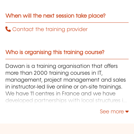
When will the next session take place?
Contact the training provider
Who is organising this training course?
Dawan is a training organisation that offers
more than 2000 training courses in IT,
management, project management and sales
in instructor-led live online or on-site trainings.
We have 11 centres in France and we have
developed partnerships with local structures in
Brussels, Luxembourg and Geneva. Our
See more
catalogue includes hundreds of topics: Java,
PHP, Webmaster, E-Marketing, Linux, Windows
Server, Vmware, Autocad, Photoshop, IA etc.