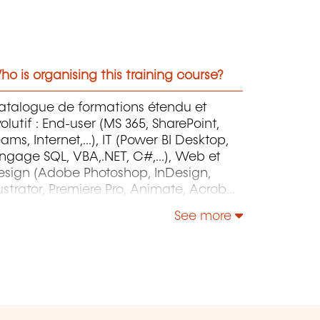
o is organising this training course?
atalogue de formations étendu et
olutif : End-user (MS 365, SharePoint,
ams, Internet,...), IT (Power BI Desktop,
ngage SQL, VBA,.NET, C#,...), Web et
esign (Adobe Photoshop, InDesign,
lustrator, Premiere Pro, Animate, Acrobat
o, After Effects, HTML, Javascript,...),
See more
roject Management (MS Project)