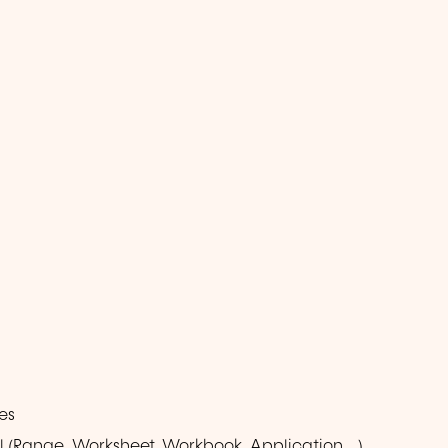
es
l (Range, Worksheet, Workbook, Application …)