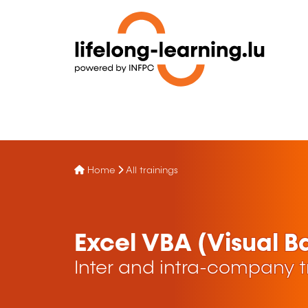
Home
All trainings
Excel VBA (Visual Ba
Inter and intra-company t