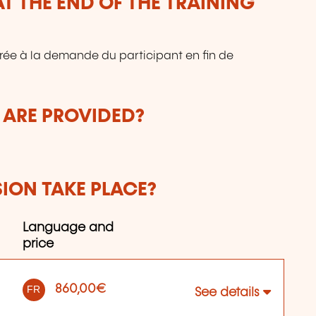
T THE END OF THE TRAINING
vrée à la demande du participant en fin de
 ARE PROVIDED?
SION TAKE PLACE?
Language and
price
860,00€
FR
See details