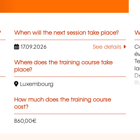
?
When will the next session take place?
Wh
17.09.2026
See details
C
év
Te
Where does the training course take
la
place?
D
Il
Luxembourg
Pr
P
How much does the training course
cost?
860,00€