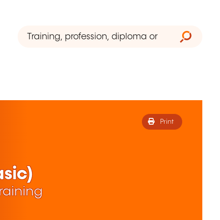
Print
sic)
raining