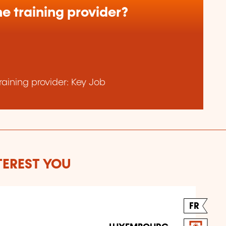
e training provider?
aining provider: Key Job
TEREST YOU
FR