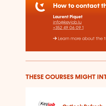
How to contact th
Laurent Piquet
info@keyjob.lu
+352 49 06 09 1
Learn more about the tr
THESE COURSES MIGHT IN