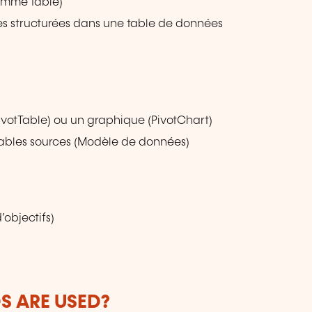
omme table)
ces structurées dans une table de données
ivotTable) ou un graphique (PivotChart)
 tables sources (Modèle de données)
’objectifs)
 ARE USED?