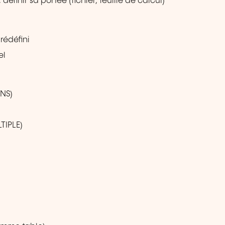
finir sa portée (fichier, feuille de calcul)
rédéfini
el
ENS)
LTIPLE)