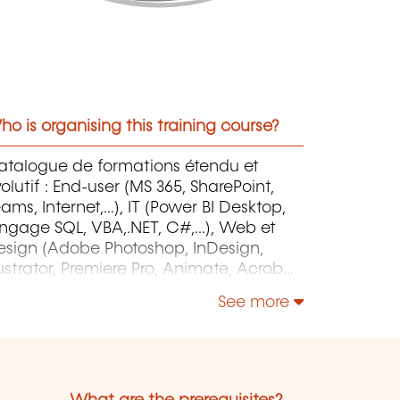
o is organising this training course?
atalogue de formations étendu et
olutif : End-user (MS 365, SharePoint,
ams, Internet,...), IT (Power BI Desktop,
ngage SQL, VBA,.NET, C#,...), Web et
esign (Adobe Photoshop, InDesign,
lustrator, Premiere Pro, Animate, Acrobat
o, After Effects, HTML, Javascript,...),
See more
roject Management (MS Project)