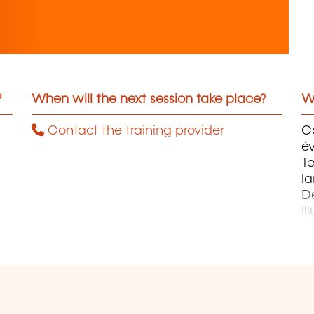
?
When will the next session take place?
Wh
Contact the training provider
C
év
Te
la
D
Il
Pr
P