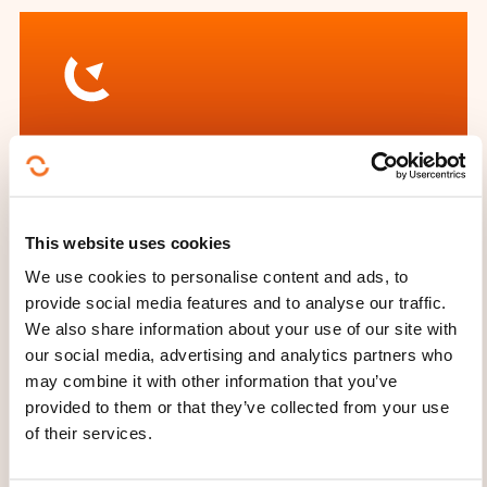
How to contact the
training provider?
This website uses cookies
Maison Moderne
club@paperjam.lu
We use cookies to personalise content and ads, to
+352 29 66 18 1
provide social media features and to analyse our traffic.
We also share information about your use of our site with
Learn more about the training
our social media, advertising and analytics partners who
provider: Paperjam Club by Paperjam
may combine it with other information that you’ve
provided to them or that they’ve collected from your use
of their services.