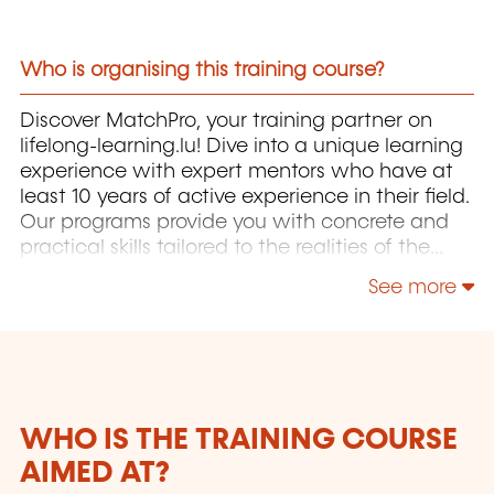
Who is organising this training course?
Discover MatchPro, your training partner on
lifelong-learning.lu! Dive into a unique learning
experience with expert mentors who have at
least 10 years of active experience in their field.
Our programs provide you with concrete and
practical skills tailored to the realities of the
Luxembourg market. Whether you are seeking
See more
career transition or professional development,
we offer personalized support to help you
achieve your goals. You will also have the
opportunity to obtain, under certain conditions
(successful completion of the exam and
minimum attendance), a certificate
WHO IS THE TRAINING COURSE
recognized by industry professionals, validating
AIMED AT?
your skills to enhance your CV. Additionally, as