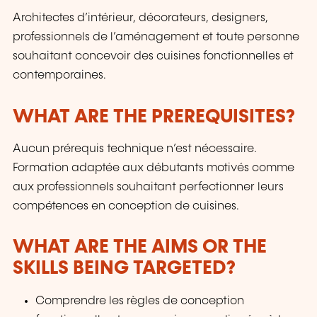
an accredited and state-recognized
Architectes d’intérieur, décorateurs, designers,
organization, MatchPro enables you to train at
no cost thanks to available government
professionnels de l’aménagement et toute personne
assistance (for employees or job seekers). Join
souhaitant concevoir des cuisines fonctionnelles et
us and transform your career with MatchPro!
contemporaines.
WHAT ARE THE PREREQUISITES?
Aucun prérequis technique n’est nécessaire.
Formation adaptée aux débutants motivés comme
aux professionnels souhaitant perfectionner leurs
compétences en conception de cuisines.
WHAT ARE THE AIMS OR THE
SKILLS BEING TARGETED?
Comprendre les règles de conception