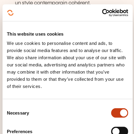
un style contemporain cohérent.
5. Éclairage et ambiances
Conception d’un éclairage fonctionnel et
This website uses cookies
scénographique.
We use cookies to personalise content and ads, to
Différents types de lumière: générale,
provide social media features and to analyse our traffic.
ponctuelle, d’ambiance.
We also share information about your use of our site with
Intégration de solutions LED, encastrées et
our social media, advertising and analytics partners who
may combine it with other information that you’ve
modulables pour confort et esthétique.
provided to them or that they’ve collected from your use
6. Mobiliers, équipements et objets design **
of their services.
Sélection de meubles modulables et
ergonomiques.
C
Necessary
o
Intégration des électroménagers dans le design
n
global.
s
Preferences
Mise en valeur d’éléments décoratifs et