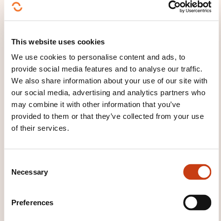
Betrieb und Positionierung des Gerätes
Maßnahmen bei Arbeitsende
This website uses cookies
HOW IS THE ASSESSMENT
We use cookies to personalise content and ads, to
ORGANISED?
provide social media features and to analyse our traffic.
We also share information about your use of our site with
Die Teilnehmer müssen den theor. Teil erfolgreich
our social media, advertising and analytics partners who
abgeschlossen haben, um an dem praktischen Teil
may combine it with other information that you’ve
teilnehmen zu dürfen. Der Kandidat muss einen
provided to them or that they’ve collected from your use
Durchschnitt von 7/10 in Theorie und Praxis
of their services.
erreichen, mit einem Minimum von 7/10 für
spezifische Punkte.
C
Necessary
o
WHAT WILL YOU RECEIVE AT
n
THE END OF THE TRAINING
s
Preferences
e
COURSE?