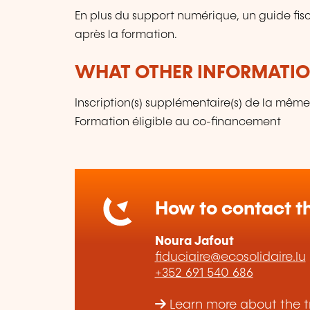
En plus du support numérique, un guide fisc
après la formation.
WHAT OTHER INFORMATION
Inscription(s) supplémentaire(s) de la même
Formation éligible au co-financement
How to contact th
Noura Jafout
fiduciaire@ecosolidaire.lu
+352 691 540 686
Learn more about the tr