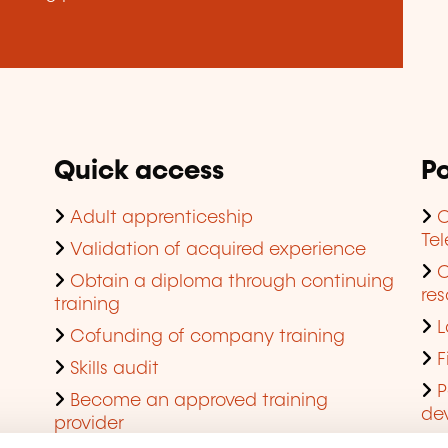
Quick access
Po
Adult apprenticeship
C
Te
Validation of acquired experience
Obtain a diploma through continuing
res
training
L
Cofunding of company training
F
Skills audit
P
Become an approved training
de
provider
Q