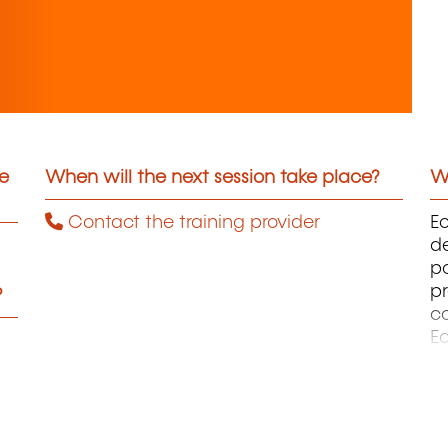
he
When will the next session take place?
Wh
Contact the training provider
Ec
de
po
p
?
co
E
r
e
af
va