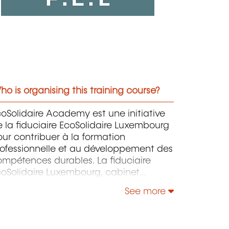
o is organising this training course?
oSolidaire Academy est une initiative
 la fiduciaire EcoSolidaire Luxembourg
ur contribuer à la formation
rofessionnelle et au développement des
mpétences durables. La fiduciaire
coSolidaire Luxembourg, cabinet
econnu au Luxembourg pour son
See more
xpertise, a fondé EcoSolidaire Academy
in de transmettre son savoir-faire et ses
leurs d’engagement social à travers