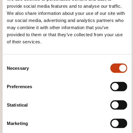
provide social media features and to analyse our traffic.
Can introduce him/herself and others and can
We also share information about your use of our site with
ask and answer questions about personal
our social media, advertising and analytics partners who
details such as where he/she lives, people
may combine it with other information that you’ve
he/she knows and things he/she has. Can
provided to them or that they’ve collected from your use
interact in a simple way provided the other
of their services.
person talks slowly and clearly and is
prepared to help.
C
Necessary
o
n
s
Preferences
e
n
t
Statistical
S
How to contact the
e
Marketing
training provider?
l