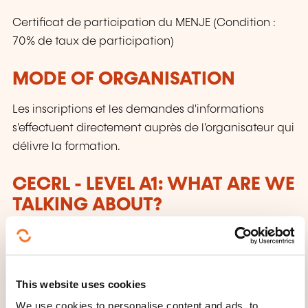
Certificat de participation du MENJE (Condition :
70% de taux de participation)
MODE OF ORGANISATION
Les inscriptions et les demandes d'informations
s'effectuent directement auprès de l'organisateur qui
délivre la formation.
CECRL - LEVEL A1: WHAT ARE WE
TALKING ABOUT?
Anyone who has reached this level:
Can understand and use familiar everyday
This website uses cookies
expressions and very basic phrases aimed at
the satisfaction of needs of a concrete type.
We use cookies to personalise content and ads, to