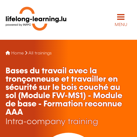
MENU
Home
All trainings
Bases du travail avec la
tronçonneuse et travailler en
sécurité sur le bois couché au
sol (Module FW-MS1) - Module
de base - Formation reconnue
AAA
Intra-company training