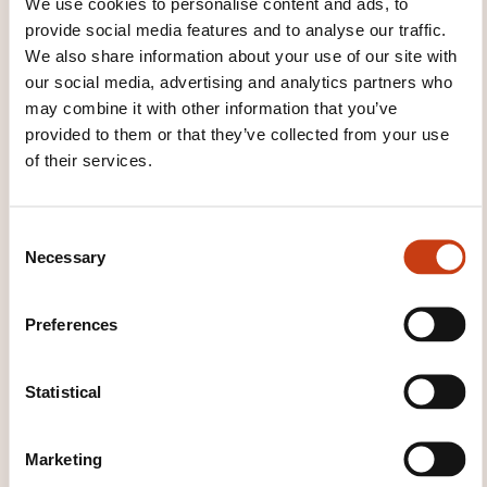
Learn more about the training
We use cookies to personalise content and ads, to
provider: LC ACADEMIE
provide social media features and to analyse our traffic.
We also share information about your use of our site with
our social media, advertising and analytics partners who
may combine it with other information that you’ve
provided to them or that they’ve collected from your use
of their services.
THESE COURSES MIGHT
INTEREST YOU
C
Necessary
o
n
s
Preferences
DE
e
n
t
Statistical
S
e
Bases du travail avec la
Marketing
l
tronçonneuse et travailler