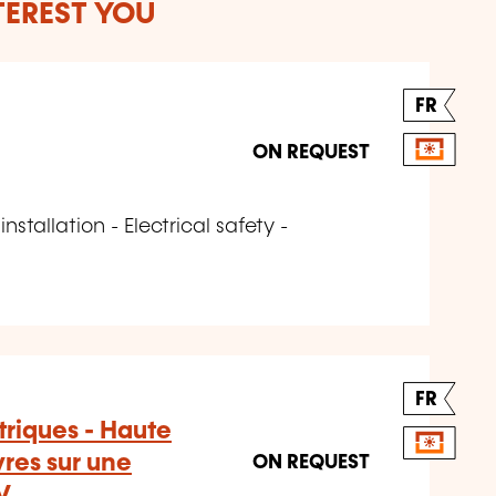
TEREST YOU
FR
ON REQUEST
installation - Electrical safety -
FR
ctriques - Haute
res sur une
ON REQUEST
V