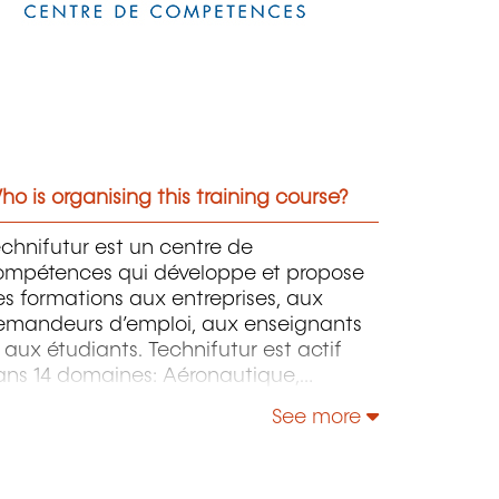
o is organising this training course?
chnifutur est un centre de
ompétences qui développe et propose
s formations aux entreprises, aux
emandeurs d’emploi, aux enseignants
 aux étudiants. Technifutur est actif
ans 14 domaines: Aéronautique,
ssemblage, Automatismes, Conception,
See more
ergie et Environnement, Image et
ultimédia, Informatique, Maintenance,
sures et contrôles, Micro-technologies,