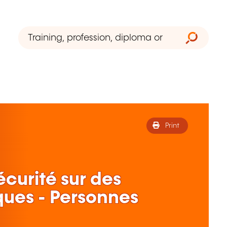
Print
écurité sur des
iques - Personnes