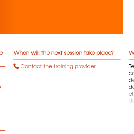
he
When will the next session take place?
Wh
Contact the training provider
Te
c
de
d
?
et
d
A
Én
M
Me