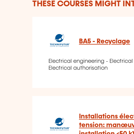
THESE COURSES MIGHT IN
BA5 - Recyclage
Electrical engineering - Electrical 
Electrical authorisation
Installations éle
tension: manœuv
installation <50 k