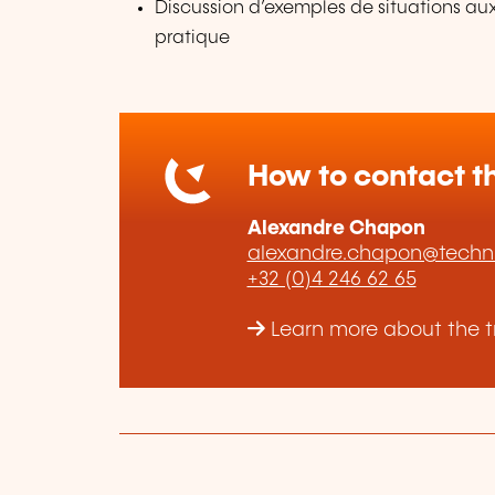
Discussion d’exemples de situations aux
pratique
How to contact th
Alexandre Chapon
alexandre.chapon@techni
+32 (0)4 246 62 65
Learn more about the tr