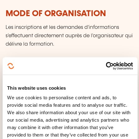
MODE OF ORGANISATION
Les inscriptions et les demandes d'informations
s'effectuent directement auprès de l'organisateur qui
délivre la formation.
WHAT OTHER INFORMATION IS
USEFUL TO KNOW?
Langues véhiculaires: arabe et français.
This website uses cookies
Cours destiné à rester en contact avec la langue
We use cookies to personalise content and ads, to
arabe en favorisant la conversation régulière entre
provide social media features and to analyse our traffic.
apprenants et enseignants.
We also share information about your use of our site with
Accès pour personnes à mobilité réduite.
our social media, advertising and analytics partners who
may combine it with other information that you’ve
provided to them or that they’ve collected from your use