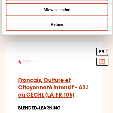
Allow selection
THESE COURSES MIGHT
Refuse
INTEREST YOU
FR
Français, Culture et
Citoyenneté intensif - A2.1
du CECRL (LA-FR-105)
BLENDED-LEARNING