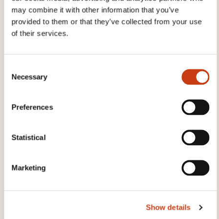
may combine it with other information that you’ve
THESE COURSES MIGHT
provided to them or that they’ve collected from your use
INTEREST YOU
of their services.
C
DE
Necessary
o
n
s
Preferences
e
Préparation à
n
t
Statistical
l'habilitation électrique
S
BT-H/V (Q) - personnel
e
Marketing
qualifié (agréé par l'AAA)
l
e
LUXEMBOURG-GASPERICH
c
Show details
t